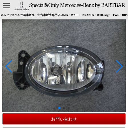
メルセデスベンツ新車販売、中古車販売専門店-AMG・WALD・BRABUS・Rolfhartge・TWS・BBS
お問い合わせ