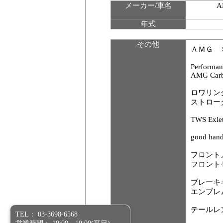
メーカー/車名
年式
その他
ＡＭＧ 
Performan
AMG Carb
ロワリン
ストロー
TWS Exlet
good 
フロント
フロント
ブレーキ
エンブレ
テールレ
TEL： 03-3698-6568