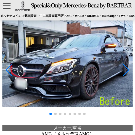
メルセデスベンツ新車販売、中古車販売専門店-AMG・WALD・BRABUS・Rolfhartge・TWS・BBS
メーカー/車名
AMG（メルセデスAMG）