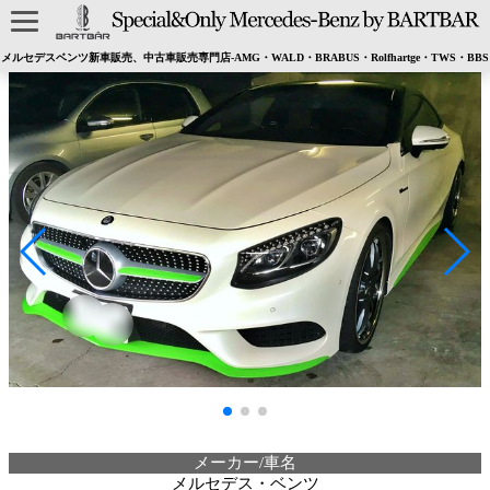
メルセデスベンツ新車販売、中古車販売専門店-AMG・WALD・BRABUS・Rolfhartge・TWS・BBS
メーカー/車名
メルセデス・ベンツ