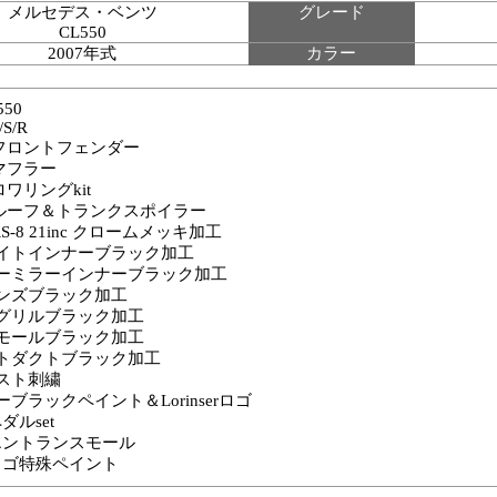
メルセデス・ベンツ
グレード
CL550
2007年式
カラー
550
/S/R
er フロントフェンダー
r マフラー
r ロワリングkit
ser ルーフ＆トランクスポイラー
r RS-8 21inc クロームメッキ加工
イトインナーブラック加工
ーミラーインナーブラック加工
ンズブラック加工
グリルブラック加工
モールブラック加工
トダクトブラック加工
スト刺繍
ブラックペイント＆Lorinserロゴ
ペダルset
serエントランスモール
erロゴ特殊ペイント