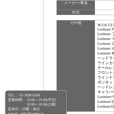
メーカー/車名
年式
その他
W216 CL
Lorinser F
Lorins
Lorinse
Lorinse
Lorin
Lorinse
ヘッドラ
ウインカ
テールレ
フロント
ウインド
ボンネッ
ヘッドレ
キャリパー
TEL： 03-3698-6568
Lorinser
営業時間： 10:00～19:00(平日)
Lorin
10:00～18:00(土曜)
Lorins
定休日：日曜・祝日
e-mail：info@bartbar.jp