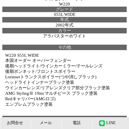
W220
グレード
S55L WIDE
年式
2002年式
カラー
アラバスターホワイト
その他
W220 S55L WIDE
本国オーダー オーバーフェンダー
後期ヘッドライト/ウインカーミラー/テールレンズ
後期ボンネット/フロントスポイラー
Lorinserトランクスポイラー(つや消しブラック)
ヘッドライトインナーブラック塗装
ウインカーレンズ/リアレンズクリア部分ブラック塗装
AMG StylingⅢ 19incマルチピース ブラック塗装
Redキャリパー(AMGロゴ)
エンブレムブラック塗装
お問合せ
メール
電話
LINE