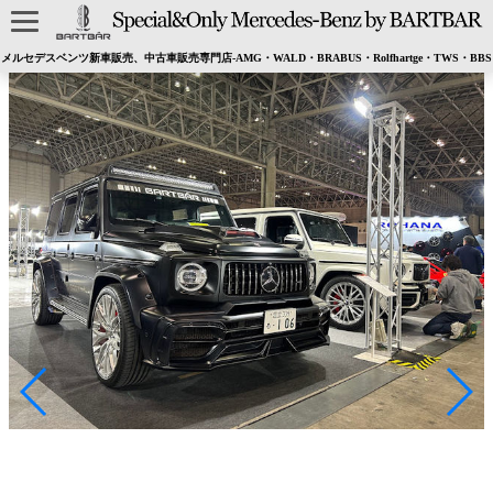
メルセデスベンツ新車販売、中古車販売専門店-AMG・WALD・BRABUS・Rolfhartge・TWS・BBS