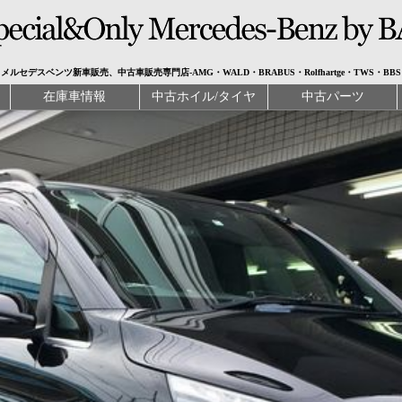
メルセデスベンツ新車販売、中古車販売専門店-AMG・WALD・BRABUS・Rolfhartge・TWS・BBS
在庫車情報
中古ホイル/タイヤ
中古パーツ