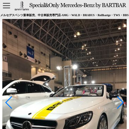
メルセデスベンツ新車販売、中古車販売専門店-AMG・WALD・BRABUS・Rolfhartge・TWS・BBS