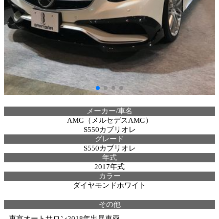
メーカー/車名
AMG（メルセデスAMG）
S550カブリオレ
グレード
S550カブリオレ
年式
2017年式
カラー
ダイヤモンドホワイト
その他
東京オートサロン2018年出展車両