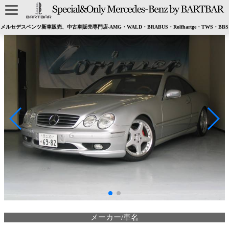
メルセデスベンツ新車販売、中古車販売専門店-AMG・WALD・BRABUS・Rolfhartge・TWS・BBS
メーカー/車名