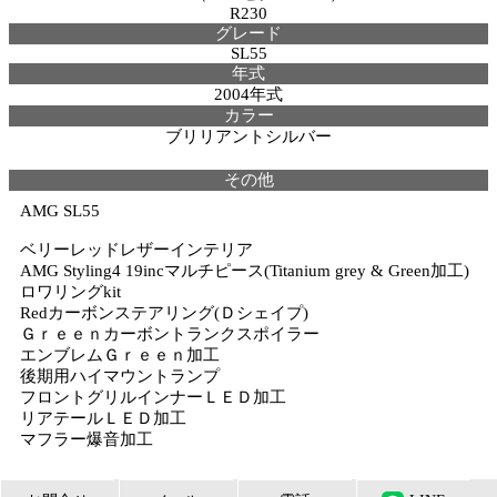
R230
グレード
SL55
年式
2004年式
カラー
ブリリアントシルバー
その他
AMG SL55
ベリーレッドレザーインテリア
AMG Styling4 19incマルチピース(Titanium grey & Green加工)
ロワリングkit
Redカーボンステアリング(Ｄシェイプ)
Ｇｒｅｅｎカーボントランクスポイラー
エンブレムＧｒｅｅｎ加工
後期用ハイマウントランプ
フロントグリルインナーＬＥＤ加工
リアテールＬＥＤ加工
マフラー爆音加工