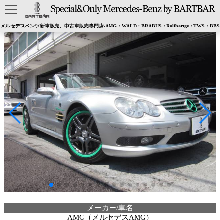
メルセデスベンツ新車販売、中古車販売専門店-AMG・WALD・BRABUS・Rolfhartge・TWS・BBS
メーカー/車名
AMG（メルセデスAMG）