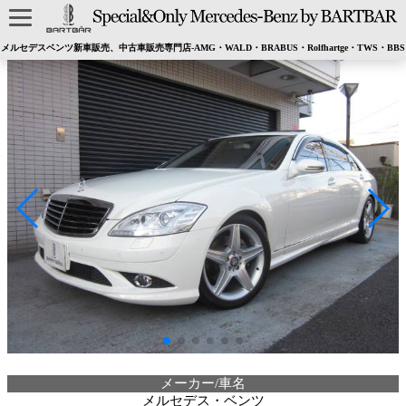
メルセデスベンツ新車販売、中古車販売専門店-AMG・WALD・BRABUS・Rolfhartge・TWS・BBS
メーカー/車名
メルセデス・ベンツ