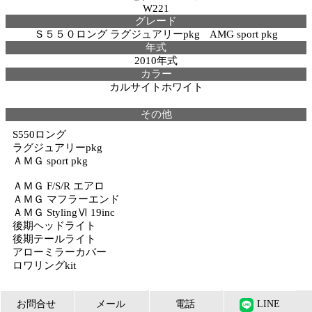
W221
グレード
Ｓ５５０ロング ラグジュアリーpkg AMG sport pkg
年式
2010年式
カラー
カルサイトホワイト
その他
S550ロング
ラグジュアリーpkg
ＡＭＧ sport pkg
ＡＭＧ F/S/R エアロ
ＡＭＧ マフラーエンド
ＡＭＧ StylingⅥ 19inc
後期ヘッドライト
後期テールライト
アローミラーカバー
ロワリングkit
お問合せ
メール
電話
LINE