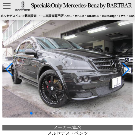
メルセデスベンツ新車販売、中古車販売専門店-AMG・WALD・BRABUS・Rolfhartge・TWS・BBS
メーカー/車名
メルセデス・ベンツ