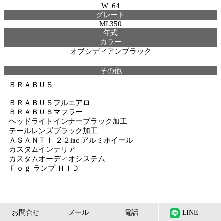
W164
グレード
ML350
年式
カラー
オブシディアンブラック
その他
ＢＲＡＢＵＳ
ＢＲＡＢＵＳフルエアロ
ＢＲＡＢＵＳマフラー
ヘッドライトインナーブラック加工
テールレンズブラック加工
ＡＳＡＮＴＩ ２２inc アルミホイール
カスタムインテリア
カスタムオーディオシステム
Ｆｏｇ ランプ ＨＩＤ
お問合せ
メール
電話
LINE