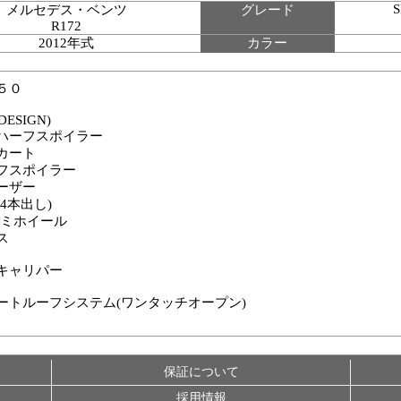
S
メルセデス・ベンツ
グレード
R172
2012年式
カラー
５０
DESIGN)
ハーフスポイラー
カート
フスポイラー
ーザー
4本出し)
アルミホイール
ス
キャリパー
ートルーフシステム(ワンタッチオープン)
保証について
採用情報