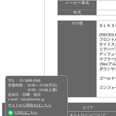
メーカー/車名
年式
その他
ＳＬＫ３
(PIECHA 
フロント
サイドス
リアハー
ディフュ
マフラー(
19inc
ダウンサ
ゴールド
TEL： 03-3698-6568
営業時間： 10:00～19:00(平日)
コンフォ
10:00～18:00(土曜)
定休日：日曜・祝日
e-mail：info@bartbar.jp
サイトから問合せはこちら
エリア
LINEはこちら
オートローンについて