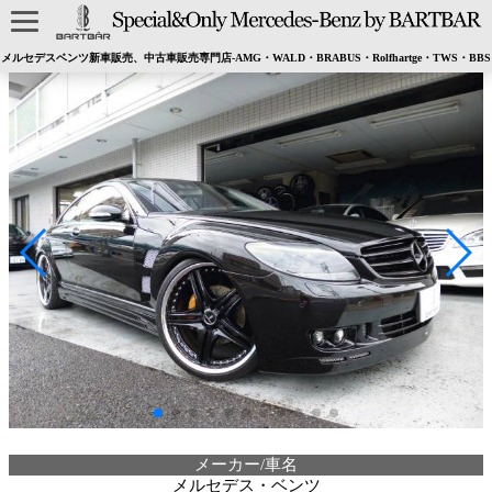
メルセデスベンツ新車販売、中古車販売専門店-AMG・WALD・BRABUS・Rolfhartge・TWS・BBS
メーカー/車名
メルセデス・ベンツ