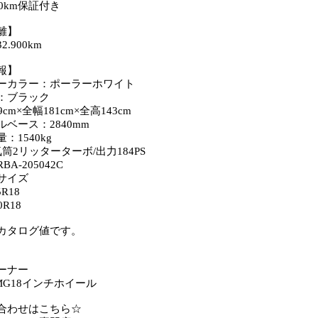
00km保証付き
離】
.900km
報】
ーカラー：ポーラーホワイト
：ブラック
cm×全幅181cm×全高143cm
ベース：2840mm
：1540kg
筒2リッターターボ/出力184PS
A-205042C
サイズ
5R18
0R18
カタログ値です。
ーナー
MG18インチホイール
合わせはこちら☆