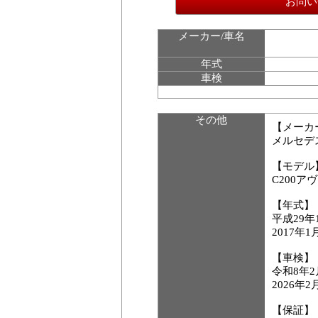
お問い
メーカー/車名
年式
車検
その他
【メーカ
メルセデ
【モデル
C200
【年式】
平成29年
2017年1
【車検】
令和8年
2026年
【保証】