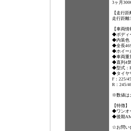
3ヶ月30
【走行距
走行距離32
【車両情
◆ボディ
◆内装色
◆全長469
◆ホイール
◆車両重量
◆直列4気
◆型式：RB
◆タイヤ
F：225/4
R：245/4
※数値は
【特徴】
◆ワンオ
◆後期A
☆お問い