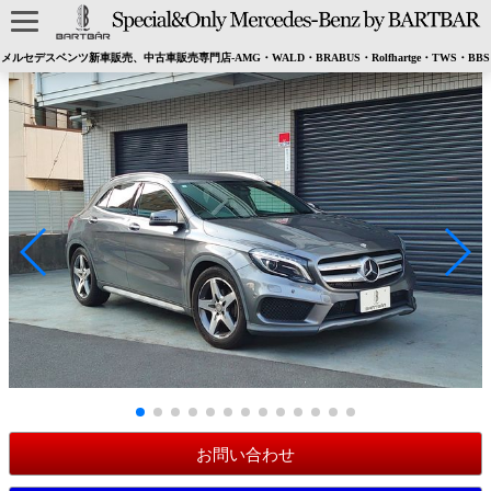
メルセデスベンツ新車販売、中古車販売専門店-AMG・WALD・BRABUS・Rolfhartge・TWS・BBS
お問い合わせ