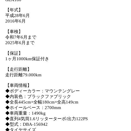
【年式】
平成28年6月
2016年6月
【車検】
令和7年6月まで
2025年6月まで
【保証】
1ヶ月1000km保証付き
【走行距離】
走行距離79.000km
【車両情報】
◆ボディーカラー：マウンテングレー
◆内装色：ブラックファブリック
◆全長445cm×全幅180cm×全高149cm
◆ホイールベース：2700mm
◆車両重量：1490kg
◆直列4気筒1.6リッターターボ/出力122PS
◆型式：DBA-156942
◆タイヤサイズ