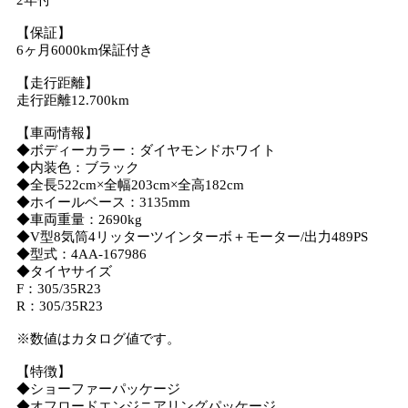
2年付
【保証】
6ヶ月6000km保証付き
【走行距離】
走行距離12.700km
【車両情報】
◆ボディーカラー：ダイヤモンドホワイト
◆内装色：ブラック
◆全長522cm×全幅203cm×全高182cm
◆ホイールベース：3135mm
◆車両重量：2690kg
◆V型8気筒4リッターツインターボ＋モーター/出力489PS
◆型式：4AA-167986
◆タイヤサイズ
F：305/35R23
R：305/35R23
※数値はカタログ値です。
【特徴】
◆ショーファーパッケージ
◆オフロードエンジニアリングパッケージ