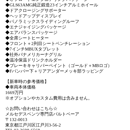
◆GLS63AMG純正鍛造23インチアルミホイール
◆ドアクロージングサポーター
◆ヘッドアップディスプレイ
◆パノラミックスライディングルーフ
◆エナジャイジングパッケージ
◆エアバランスパッケージ
◆全席シートヒーター
◆フロント＋2列目シートベンチレーション
◆7インチMBUXタブレット
◆社外パナメリカーナグリル
◆温冷保温ドリンクホルダー
◆ブレーキキャリパーペイント（ゴールド＋MBロゴ）
◆Fバンパー下＋リアアンダーメッキ部ラッピング
【新車時の参考価格】
◆車両本体価格
1669万円
※オプションやカスタム費用は含みません。
☆お問い合わせはこちら☆
メルセデスベンツ専門店バルトベーア
〒132-0013
東京都江戸川区江戸川3-56-2