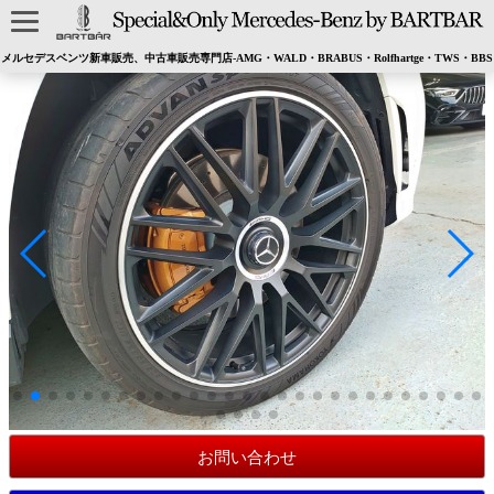
メルセデスベンツ新車販売、中古車販売専門店-AMG・WALD・BRABUS・Rolfhartge・TWS・BBS
お問い合わせ