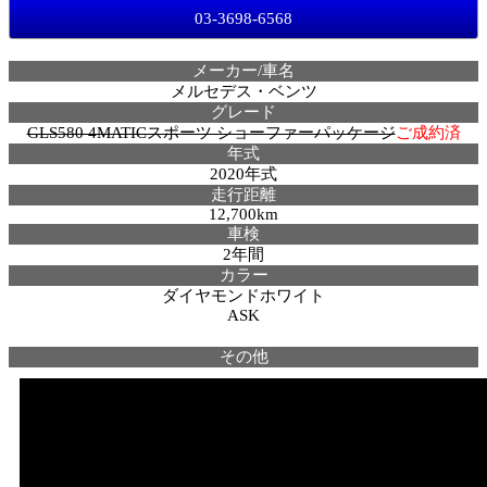
03-3698-6568
メーカー/車名
メルセデス・ベンツ
グレード
GLS580 4MATICスポーツ ショーファーパッケージ
ご成約済
年式
2020年式
走行距離
12,700km
車検
2年間
カラー
ダイヤモンドホワイト
ASK
その他