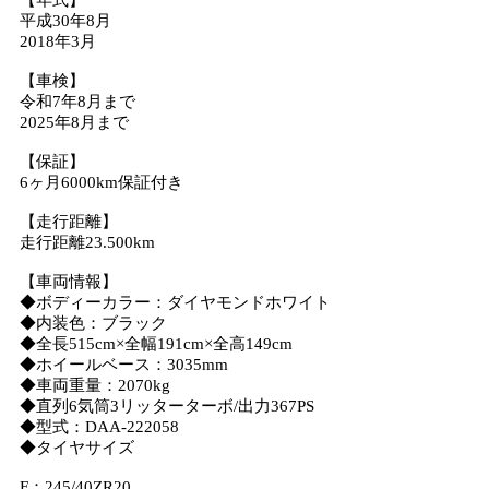
【年式】
平成30年8月
2018年3月
【車検】
令和7年8月まで
2025年8月まで
【保証】
6ヶ月6000km保証付き
【走行距離】
走行距離23.500km
【車両情報】
◆ボディーカラー：ダイヤモンドホワイト
◆内装色：ブラック
◆全長515cm×全幅191cm×全高149cm
◆ホイールベース：3035mm
◆車両重量：2070kg
◆直列6気筒3リッターターボ/出力367PS
◆型式：DAA-222058
◆タイヤサイズ
F：245/40ZR20