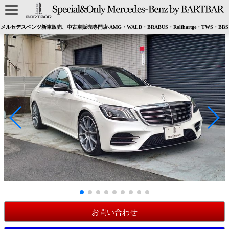
メルセデスベンツ新車販売、中古車販売専門店-AMG・WALD・BRABUS・Rolfhartge・TWS・BBS
お問い合わせ