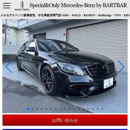
メルセデスベンツ新車販売、中古車販売専門店-AMG・WALD・BRABUS・Rolfhartge・TWS・BBS
お問い合わせ