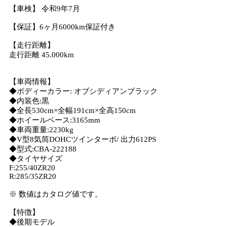
【車検】 令和9年7月
【保証】6ヶ月6000km保証付き
【走行距離】
走行距離 45.000km
【車両情報】
◆ボディーカラー: オブシディアンブラック
◆内装色:黒
◆全長530cm×全幅191cm×全高150cm
◆ホイールベース:3165mm
◆車両重量:2230kg
◆V型8気筒DOHCツインターボ/ 出力612PS
◆型式:CBA-222188
◆タイヤサイズ
F:255/40ZR20
R:285/35ZR20
※ 数値はカタログ値です。
【特徴】
◆後期モデル