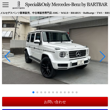
メルセデスベンツ新車販売、中古車販売専門店-AMG・WALD・BRABUS・Rolfhartge・TWS・BBS
お問い合わせ