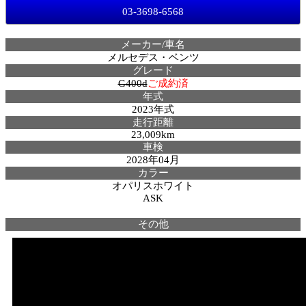
03-3698-6568
メーカー/車名
メルセデス・ベンツ
グレード
G400d
ご成約済
年式
2023年式
走行距離
23,009km
車検
2028年04月
カラー
オパリスホワイト
ASK
その他