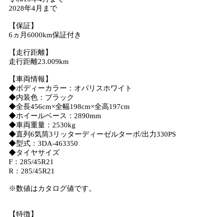
2028年4月まで
【保証】
6ヵ月6000km保証付き
【走行距離】
走行距離23.009km
【車両情報】
◆ボディーカラー：オパリスホワイト
◆内装色：ブラック
◆全長456cm×全幅198cm×全高197cm
◆ホイールベース：2890mm
◆車両重量：2530kg
◆直列6気筒3リッターディーゼルターボ/出力330PS
◆型式：3DA-463350
◆タイヤサイズ
F：285/45R21
R：285/45R21
※数値はカタログ値です。
【特徴】