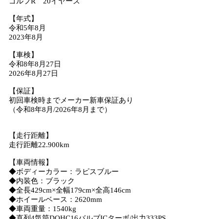
ゴルフR 20イヤーズ
【年式】
令和5年8月
2023年8月
【車検】
令和8年8月27日
2026年8月27日
【保証】
初回車検時までメーカー新車保証あり
（令和8年8月/2026年8月まで）
【走行距離】
走行距離22.900km
【車両情報】
◆ボディーカラー：ラピスブルー
◆内装色：ブラック
◆全長429cm×全幅179cm×全高146cm
◆ホイールベース：2620mm
◆車両重量：1540kg
◆直列4気筒DOHC16バルブICターボ/出力333PS