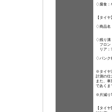
♢腐食：
【タイヤ
♢商品名
♢残り溝
フロント
リア：7
♢パンク
※タイヤ
計測の仕
また、車
であくま
※片減り
【タイヤ