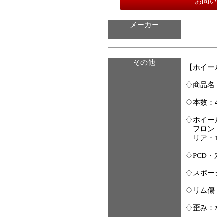
お問い
メーカー
その他
【ホイー
♢商品名
♢本数：
♢ホイー
フロント：
リア：10.
♢PCD・穴
♢スポー
♢リム傷
♢歪み：