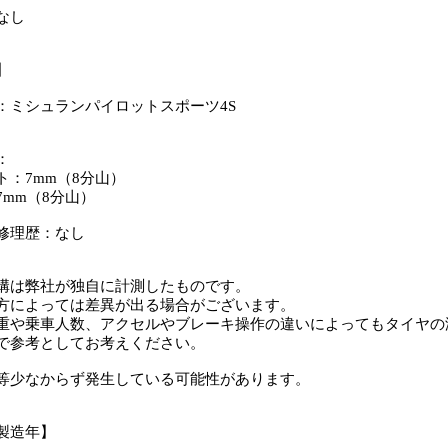
なし
】
：ミシュランパイロットスポーツ4S
：
：7mm（8分山）
mm（8分山）
修理歴：なし
溝は弊社が独自に計測したものです。
方によっては差異が出る場合がございます。
重や乗車人数、アクセルやブレーキ操作の違いによってもタイヤの
で参考としてお考えください。
等少なからず発生している可能性があります。
製造年】