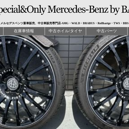
メルセデスベンツ新車販売、中古車販売専門店-AMG・WALD・BRABUS・Rolfhartge・TWS・BBS
在庫車情報
中古ホイル/タイヤ
中古パーツ