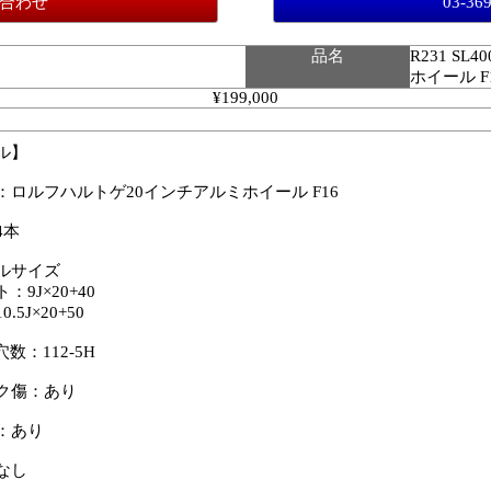
合わせ
03-36
品名
R231 S
ホイール F
¥199,000
ル】
：ロルフハルトゲ20インチアルミホイール F16
4本
ルサイズ
9J×20+40
5J×20+50
数：112-5H
ク傷：あり
：あり
なし