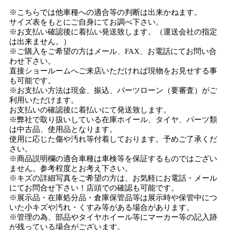
※こちらでは他車種への適合等の判断は出来かねます。
サイズ表をもとにご自身にてお調べ下さい。
※お支払い確認後に着払い発送致します。（運送会社の指定
は出来ません。）
※ご購入をご希望の方はメール、FAX、お電話にてお問い合
わせ下さい。
直接ショールームへご来店いただければ現物をお見せする事
も可能です。
※お支払い方法は現金、振込、パーツローン（要審査）がご
利用いただけます。
お支払いの確認後に着払いにて発送致します。
※弊社で取り扱いしている在庫ホイール、タイヤ、パーツ類
は中古品、使用品となります。
使用に応じた傷や汚れ等付着しております。予めご了承くだ
さい。
※商品説明欄の適合車種は車検等を保証するものではござい
ません。参考程度とお考え下さい。
※キズの詳細写真をご希望の方は、お気軽にお電話・メール
にてお問合せ下さい！店頭での確認も可能です。
※展示品・在庫処分品・倉庫保管品等は展示時や保管中につ
いた小キズや汚れ・くすみ等がある場合があります。
※管理の為、部品やタイヤホイール等にマーカー等の記入跡
が残っている場合がございます。