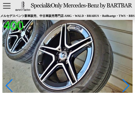
メルセデスベンツ新車販売、中古車販売専門店-AMG・WALD・BRABUS・Rolfhartge・TWS・BBS