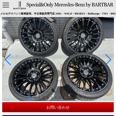
メルセデスベンツ新車販売、中古車販売専門店-AMG・WALD・BRABUS・Rolfhartge・TWS・BBS
お問い合わせ