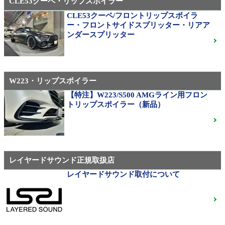
CLE53クーペ・リップスポイラー
CLE53クーペ/フロントリップスポイラ
AMG（メルセデスAMG）
ー・フロントサイドスプリッター・リアア
21インチ鍛造 TWS EXlete 210M ミシュランパイロッ
ンダースプリッター
トスポーツ4S
ご成約済
W223・リップスポイラー
310M Exe Monoblock Exlete鍛造23インチ W463A G63
用サイズ（379）
【特注】W223/S500 AMGライン用フロン
トリップスポイラー（新品）
ベンツ中古ホイル・タイヤ
レイヤードサウンド正規取扱店
レイヤードサウンド取付について