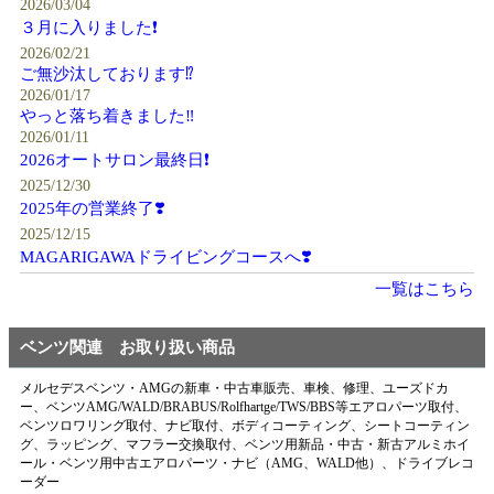
2026/03/04
３月に入りました❗️
2026/02/21
ご無沙汰しております⁉️
2026/01/17
やっと落ち着きました‼️
2026/01/11
2026オートサロン最終日❗️
2025/12/30
2025年の営業終了❣️
2025/12/15
MAGARIGAWAドライビングコースへ❣️
一覧はこちら
ベンツ関連 お取り扱い商品
メルセデスベンツ・AMGの新車・中古車販売、車検、修理、ユーズドカ
ー、ベンツAMG/WALD/BRABUS/Rolfhartge/TWS/BBS等エアロパーツ取付、
ベンツロワリング取付、ナビ取付、ボディコーティング、シートコーティン
グ、ラッピング、マフラー交換取付、ベンツ用新品・中古・新古アルミホイ
ール・ベンツ用中古エアロパーツ・ナビ（AMG、WALD他）、ドライブレコ
ーダー