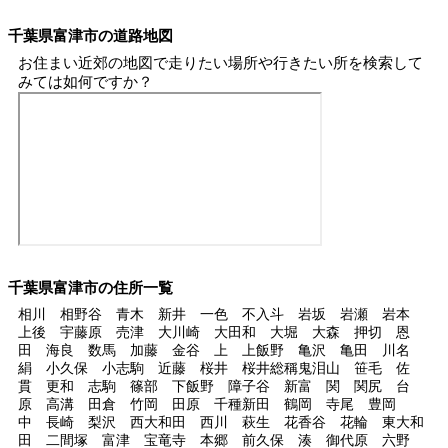
千葉県富津市の道路地図
お住まい近郊の地図で走りたい場所や行きたい所を検索して
みては如何ですか？
千葉県富津市の住所一覧
相川 相野谷 青木 新井 一色 不入斗 岩坂 岩瀬 岩本
上後 宇藤原 売津 大川崎 大田和 大堀 大森 押切 恩
田 海良 数馬 加藤 金谷 上 上飯野 亀沢 亀田 川名
絹 小久保 小志駒 近藤 桜井 桜井総稱鬼泪山 笹毛 佐
貫 更和 志駒 篠部 下飯野 障子谷 新富 関 関尻 台
原 高溝 田倉 竹岡 田原 千種新田 鶴岡 寺尾 豊岡
中 長崎 梨沢 西大和田 西川 萩生 花香谷 花輪 東大和
田 二間塚 富津 宝竜寺 本郷 前久保 湊 御代原 六野