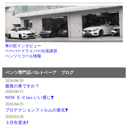
車の匠インタビュー
ペーパードライバー出張講習
ベンツリコール情報
ベンツ専門店バルトベーア ブログ
2026/06/20
最後の車ですか？
2026/06/15
NEW Ｓ-Ｃlass いい感じ❣️
2026/04/25
プロテクションフィルムの進化❣️
2026/03/28
３月年度末❗️