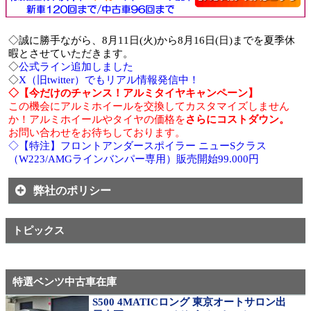
◇誠に勝手ながら、8月11日(火)から8月16日(日)までを夏季休
暇とさせていただきます。
◇
公式ライン追加しました
◇
X（旧twitter）でもリアル情報発信中！
◇【今だけのチャンス！アルミタイヤキャンペーン】
この機会にアルミホイールを交換してカスタマイズしません
か！アルミホイールやタイヤの価格を
さらにコストダウン。
お問い合わせをお待ちしております。
◇【特注】フロントアンダースポイラー ニューSクラス
（W223/AMGラインバンパー専用）販売開始99.000円
弊社のポリシー
トピックス
特選ベンツ中古車在庫
S500 4MATICロング 東京オートサロン出