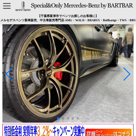
【千葉県富津市でベンツお探しのお客様に】
メルセデスベンツ新車販売、中古車販売専門店-AMG・WALD・BRABUS・Rolfhartge・TWS・BBS