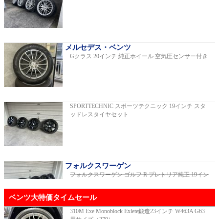
C220dアバンギャルドAMGライン
2019年モデル 車検2026年03月 走行29,500km
メルセデス・ベンツ
Gクラス 20インチ 純正ホイール 空気圧センサー付き
E200スポーツ レザーパッケージ
2019年モデル 車検2年間 走行15,970km
SPORTTECHNIC スポーツテクニック 19インチ スタ
ッドレスタイヤセット
ゴルフR 20イヤーズ 19インチアルミホイ
ール 333PSチューニングエンジン
ご成約済
2023年モデル 車検2026年08月 走行22,900km
フォルクスワーゲン
フォルクスワーゲン ゴルフ R プレトリア純正 19イン
チホイール
ご成約済
GT53 4MATIC+ ダイナミックプラスパッ
ベンツ大特価タイムセール
ケージ
ご成約済
2024年モデル 車検2027年01月 走行8,500km
310M Exe Monoblock Exlete鍛造23インチ W463A G63