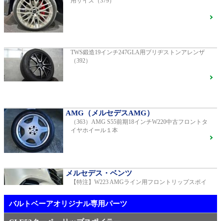
用サイズ（379）
AMG（メルセデスAMG）
AMG GT GTS純正ホイール ・各部ブラックペイント
G400d
ご成約済
2023年モデル 車検2028年04月 走行23,009km
TWS鍛造19インチ247GLA用ブリヂストンアレンザ
（392）
R231 SL400 ロルフハルトゲ20インチアルミホイール
F16
S450エクスクルーシブ AMGラインプラス
ご成約済
2018年モデル 車検 走行23,500km
AMG（メルセデスAMG）
（363）AMG S55前期18インチW220中古フロントタ
【中古タイヤ美品】ピレリPゼロネロ255/30/20 5分山1
イヤホイール１本
本売り（TY005）
ベンツ中古車在庫車情報
メルセデス・ベンツ
【特注】W223 AMGライン用フロントリップスポイ
メルセデス・ベンツ
ラー（新品）
TWS EX-fMⅡ Monoblock 20インチ メルセデスベンツ
専用 中古 W213 E53用（405）
バルトベーアオリジナル専用パーツ