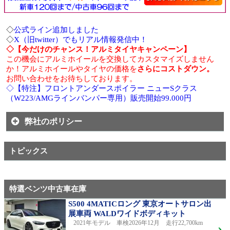
◇
公式ライン追加しました
◇
X（旧twitter）でもリアル情報発信中！
◇【今だけのチャンス！アルミタイヤキャンペーン】
この機会にアルミホイールを交換してカスタマイズしません
か！アルミホイールやタイヤの価格を
さらにコストダウン。
お問い合わせをお待ちしております。
◇【特注】フロントアンダースポイラー ニューSクラス
（W223/AMGラインバンパー専用）販売開始99.000円
弊社のポリシー
トピックス
特選ベンツ中古車在庫
S500 4MATICロング 東京オートサロン出
展車両 WALDワイドボディキット
2021年モデル 車検2026年12月 走行22,700km