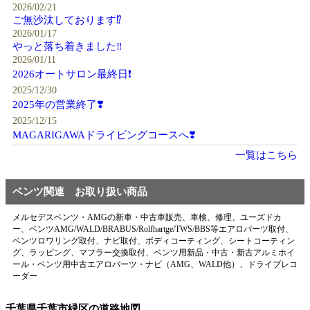
2026/02/21
ご無沙汰しております⁉️
2026/01/17
やっと落ち着きました‼️
2026/01/11
2026オートサロン最終日❗️
2025/12/30
2025年の営業終了❣️
2025/12/15
MAGARIGAWAドライビングコースへ❣️
一覧はこちら
ベンツ関連 お取り扱い商品
メルセデスベンツ・AMGの新車・中古車販売、車検、修理、ユーズドカ
ー、ベンツAMG/WALD/BRABUS/Rolfhartge/TWS/BBS等エアロパーツ取付、
ベンツロワリング取付、ナビ取付、ボディコーティング、シートコーティン
グ、ラッピング、マフラー交換取付、ベンツ用新品・中古・新古アルミホイ
ール・ベンツ用中古エアロパーツ・ナビ（AMG、WALD他）、ドライブレコ
ーダー
千葉県千葉市緑区の道路地図