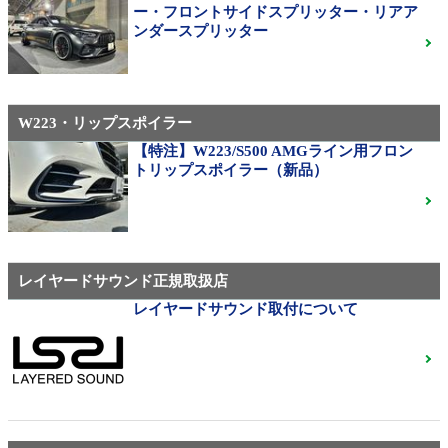
310M Exe Monoblock Exlete鍛造23インチ W463A G63
ー・フロントサイドスプリッター・リアア
用サイズ（379）
ンダースプリッター
W223・リップスポイラー
メルセデス・ベンツ
◆メルセデスマイバッハ純正20インチホイール
【特注】W223/S500 AMGライン用フロン
◆X222◆美品中古
ご成約済
トリップスポイラー（新品）
ベンツ中古ホイル・タイヤ
レイヤードサウンド正規取扱店
レイヤードサウンド取付について