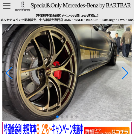
【千葉県千葉市緑区でベンツお探しのお客様に】
メルセデスベンツ新車販売、中古車販売専門店-AMG・WALD・BRABUS・Rolfhartge・TWS・BBS