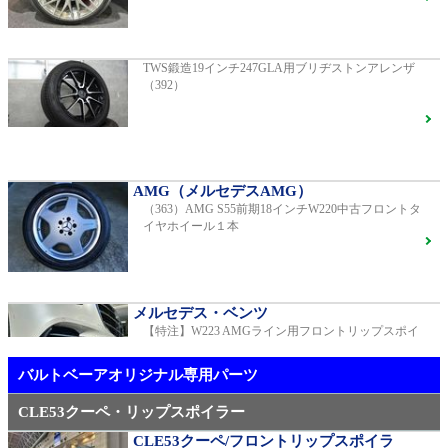
G400d
ご成約済
2023年モデル 車検2028年04月 走行23,009km
TWS鍛造19インチ247GLA用ブリヂストンアレンザ
（392）
【中古タイヤ美品】ピレリPゼロネロ255/30/20 5分山1
本売り（TY005）
S450エクスクルーシブ AMGラインプラス
ご成約済
2018年モデル 車検 走行23,500km
AMG（メルセデスAMG）
（363）AMG S55前期18インチW220中古フロントタ
メルセデス・ベンツ
イヤホイール１本
TWS EX-fMⅡ Monoblock 20インチ メルセデスベンツ
専用 中古 W213 E53用（405）
ベンツ中古車在庫車情報
メルセデス・ベンツ
【特注】W223 AMGライン用フロントリップスポイ
AMG（メルセデスAMG）
ラー（新品）
21インチ鍛造 TWS EXlete 210M ミシュランパイロッ
トスポーツ4S
ご成約済
バルトベーアオリジナル専用パーツ
CLE53クーペ・リップスポイラー
CLE53クーペ/フロントリップスポイラ