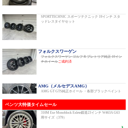
2019年モデル 車検2026年03月 走行29,500km
SPORTTECHNIC スポーツテクニック 19インチ スタ
ッドレスタイヤセット
E200スポーツ レザーパッケージ
2019年モデル 車検2年間 走行15,970km
フォルクスワーゲン
フォルクスワーゲン ゴルフ R プレトリア純正 19イン
チホイール
ご成約済
ゴルフR 20イヤーズ 19インチアルミホイ
ール 333PSチューニングエンジン
ご成約済
2023年モデル 車検2026年08月 走行22,900km
AMG（メルセデスAMG）
AMG GT GTS純正ホイール ・各部ブラックペイント
GT53 4MATIC+ ダイナミックプラスパッ
ベンツ大特価タイムセール
ケージ
ご成約済
2024年モデル 車検2027年01月 走行8,500km
310M Exe Monoblock Exlete鍛造23インチ W463A G63
用サイズ（379）
R231 SL400 ロルフハルトゲ20インチアルミホイール
F16