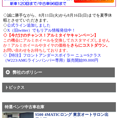
◇誠に勝手ながら、8月11日(火)から8月16日(日)までを夏季休
暇とさせていただきます。
◇
公式ライン追加しました
◇
X（旧twitter）でもリアル情報発信中！
◇【今だけのチャンス！アルミタイヤキャンペーン】
この機会にアルミホイールを交換してカスタマイズしません
か！アルミホイールやタイヤの価格を
さらにコストダウン。
お問い合わせをお待ちしております。
◇【特注】フロントアンダースポイラー ニューSクラス
（W223/AMGラインバンパー専用）販売開始99.000円
弊社のポリシー
トピックス
特選ベンツ中古車在庫
S500 4MATICロング 東京オートサロン出