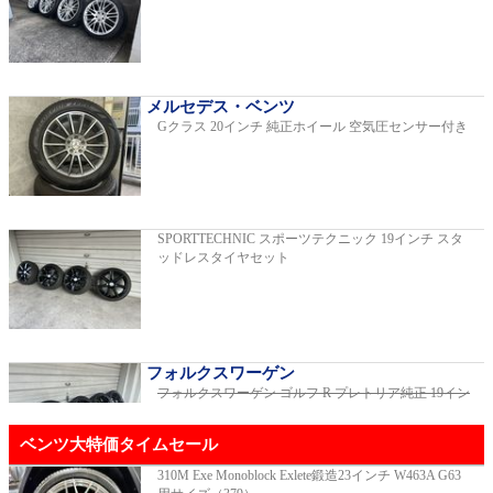
C220dアバンギャルドAMGライン
2019年モデル 車検2026年03月 走行29,500km
メルセデス・ベンツ
Gクラス 20インチ 純正ホイール 空気圧センサー付き
E200スポーツ レザーパッケージ
2019年モデル 車検2年間 走行15,970km
SPORTTECHNIC スポーツテクニック 19インチ スタ
ッドレスタイヤセット
ゴルフR 20イヤーズ 19インチアルミホイ
ール 333PSチューニングエンジン
ご成約済
2023年モデル 車検2026年08月 走行22,900km
フォルクスワーゲン
フォルクスワーゲン ゴルフ R プレトリア純正 19イン
チホイール
ご成約済
GT53 4MATIC+ ダイナミックプラスパッ
ベンツ大特価タイムセール
ケージ
ご成約済
2024年モデル 車検2027年01月 走行8,500km
310M Exe Monoblock Exlete鍛造23インチ W463A G63