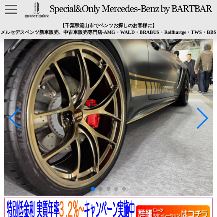
【千葉県流山市でベンツお探しのお客様に】
メルセデスベンツ新車販売、中古車販売専門店-AMG・WALD・BRABUS・Rolfhartge・TWS・BBS