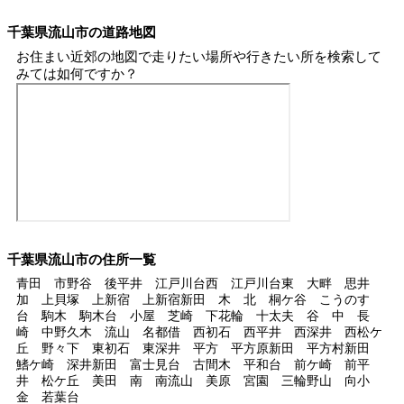
千葉県流山市の道路地図
お住まい近郊の地図で走りたい場所や行きたい所を検索して
みては如何ですか？
千葉県流山市の住所一覧
青田 市野谷 後平井 江戸川台西 江戸川台東 大畔 思井
加 上貝塚 上新宿 上新宿新田 木 北 桐ケ谷 こうのす
台 駒木 駒木台 小屋 芝崎 下花輪 十太夫 谷 中 長
崎 中野久木 流山 名都借 西初石 西平井 西深井 西松ケ
丘 野々下 東初石 東深井 平方 平方原新田 平方村新田
鰭ケ崎 深井新田 富士見台 古間木 平和台 前ケ崎 前平
井 松ケ丘 美田 南 南流山 美原 宮園 三輪野山 向小
金 若葉台