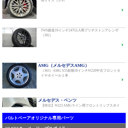
用サイズ（379）
AMG（メルセデスAMG）
AMG GT GTS純正ホイール ・各部ブラックペイント
G400d
ご成約済
2023年モデル 車検2028年04月 走行23,009km
TWS鍛造19インチ247GLA用ブリヂストンアレンザ
（392）
R231 SL400 ロルフハルトゲ20インチアルミホイール
F16
S450エクスクルーシブ AMGラインプラス
ご成約済
2018年モデル 車検 走行23,500km
AMG（メルセデスAMG）
（363）AMG S55前期18インチW220中古フロントタ
【中古タイヤ美品】ピレリPゼロネロ255/30/20 5分山1
イヤホイール１本
本売り（TY005）
ベンツ中古車在庫車情報
メルセデス・ベンツ
【特注】W223 AMGライン用フロントリップスポイ
メルセデス・ベンツ
ラー（新品）
TWS EX-fMⅡ Monoblock 20インチ メルセデスベンツ
専用 中古 W213 E53用（405）
バルトベーアオリジナル専用パーツ