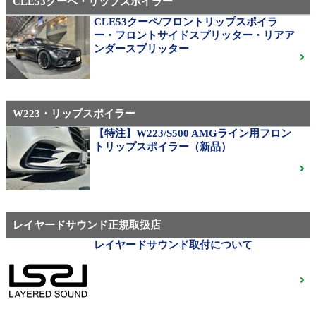
CLE53クーペ・リップスポイラー
CLE53クーペ/フロントリップスポイラ
AMG（メルセデスAMG）
ー・フロントサイドスプリッター・リアア
21インチ鍛造 TWS EXlete 210M ミシュランパイロッ
ンダースプリッター
トスポーツ4S
ご成約済
W223・リップスポイラー
310M Exe Monoblock Exlete鍛造23インチ W463A G63
用サイズ（379）
【特注】W223/S500 AMGライン用フロン
トリップスポイラー（新品）
ベンツ中古ホイル・タイヤ
レイヤードサウンド正規取扱店
レイヤードサウンド取付について