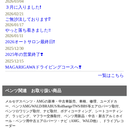
2026/03/04
３月に入りました❗️
2026/02/21
ご無沙汰しております⁉️
2026/01/17
やっと落ち着きました‼️
2026/01/11
2026オートサロン最終日❗️
2025/12/30
2025年の営業終了❣️
2025/12/15
MAGARIGAWAドライビングコースへ❣️
一覧はこちら
ベンツ関連 お取り扱い商品
メルセデスベンツ・AMGの新車・中古車販売、車検、修理、ユーズドカ
ー、ベンツAMG/WALD/BRABUS/Rolfhartge/TWS/BBS等エアロパーツ取付、
ベンツロワリング取付、ナビ取付、ボディコーティング、シートコーティン
グ、ラッピング、マフラー交換取付、ベンツ用新品・中古・新古アルミホイ
ール・ベンツ用中古エアロパーツ・ナビ（AMG、WALD他）、ドライブレコ
ーダー