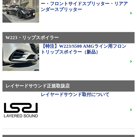
310M Exe Monoblock Exlete鍛造23インチ W463A G63
ー・フロントサイドスプリッター・リアア
用サイズ（379）
ンダースプリッター
W223・リップスポイラー
メルセデス・ベンツ
◆メルセデスマイバッハ純正20インチホイール
【特注】W223/S500 AMGライン用フロン
◆X222◆美品中古
ご成約済
トリップスポイラー（新品）
ベンツ中古ホイル・タイヤ
レイヤードサウンド正規取扱店
レイヤードサウンド取付について