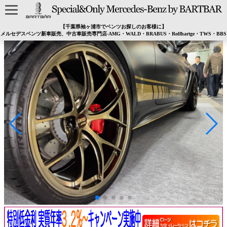
【千葉県袖ヶ浦市でベンツお探しのお客様に】
メルセデスベンツ新車販売、中古車販売専門店-AMG・WALD・BRABUS・Rolfhartge・TWS・BBS