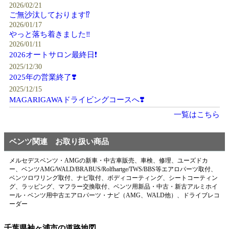
2026/02/21
ご無沙汰しております⁉️
2026/01/17
やっと落ち着きました‼️
2026/01/11
2026オートサロン最終日❗️
2025/12/30
2025年の営業終了❣️
2025/12/15
MAGARIGAWAドライビングコースへ❣️
一覧はこちら
ベンツ関連 お取り扱い商品
メルセデスベンツ・AMGの新車・中古車販売、車検、修理、ユーズドカ
ー、ベンツAMG/WALD/BRABUS/Rolfhartge/TWS/BBS等エアロパーツ取付、
ベンツロワリング取付、ナビ取付、ボディコーティング、シートコーティン
グ、ラッピング、マフラー交換取付、ベンツ用新品・中古・新古アルミホイ
ール・ベンツ用中古エアロパーツ・ナビ（AMG、WALD他）、ドライブレコ
ーダー
千葉県袖ヶ浦市の道路地図