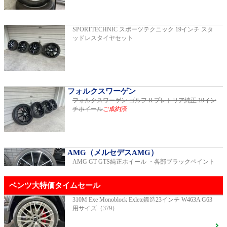
2019年モデル 車検2026年03月 走行29,500km
SPORTTECHNIC スポーツテクニック 19インチ スタ
ッドレスタイヤセット
E200スポーツ レザーパッケージ
2019年モデル 車検2年間 走行15,970km
フォルクスワーゲン
フォルクスワーゲン ゴルフ R プレトリア純正 19イン
チホイール
ご成約済
ゴルフR 20イヤーズ 19インチアルミホイ
ール 333PSチューニングエンジン
ご成約済
2023年モデル 車検2026年08月 走行22,900km
AMG（メルセデスAMG）
AMG GT GTS純正ホイール ・各部ブラックペイント
GT53 4MATIC+ ダイナミックプラスパッ
ベンツ大特価タイムセール
ケージ
ご成約済
2024年モデル 車検2027年01月 走行8,500km
310M Exe Monoblock Exlete鍛造23インチ W463A G63
用サイズ（379）
R231 SL400 ロルフハルトゲ20インチアルミホイール
F16