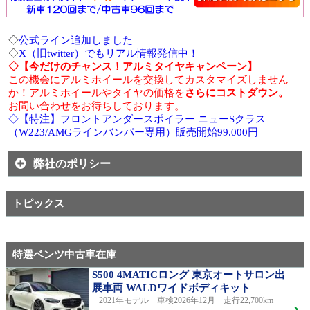
◇
公式ライン追加しました
◇
X（旧twitter）でもリアル情報発信中！
◇【今だけのチャンス！アルミタイヤキャンペーン】
この機会にアルミホイールを交換してカスタマイズしません
か！アルミホイールやタイヤの価格を
さらにコストダウン。
お問い合わせをお待ちしております。
◇【特注】フロントアンダースポイラー ニューSクラス
（W223/AMGラインバンパー専用）販売開始99.000円
弊社のポリシー
トピックス
特選ベンツ中古車在庫
S500 4MATICロング 東京オートサロン出
展車両 WALDワイドボディキット
2021年モデル 車検2026年12月 走行22,700km