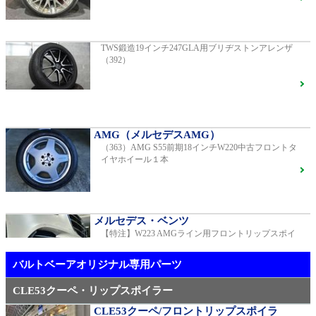
G400d
ご成約済
2023年モデル 車検2028年04月 走行23,009km
TWS鍛造19インチ247GLA用ブリヂストンアレンザ
（392）
【中古タイヤ美品】ピレリPゼロネロ255/30/20 5分山1
本売り（TY005）
S450エクスクルーシブ AMGラインプラス
ご成約済
2018年モデル 車検 走行23,500km
AMG（メルセデスAMG）
（363）AMG S55前期18インチW220中古フロントタ
メルセデス・ベンツ
イヤホイール１本
TWS EX-fMⅡ Monoblock 20インチ メルセデスベンツ
専用 中古 W213 E53用（405）
ベンツ中古車在庫車情報
メルセデス・ベンツ
【特注】W223 AMGライン用フロントリップスポイ
AMG（メルセデスAMG）
ラー（新品）
21インチ鍛造 TWS EXlete 210M ミシュランパイロッ
トスポーツ4S
ご成約済
バルトベーアオリジナル専用パーツ
CLE53クーペ・リップスポイラー
CLE53クーペ/フロントリップスポイラ