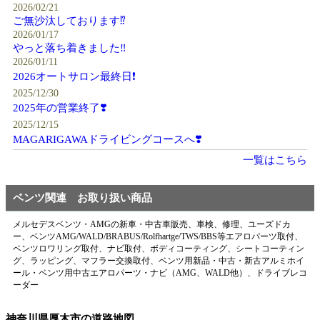
2026/02/21
ご無沙汰しております⁉️
2026/01/17
やっと落ち着きました‼️
2026/01/11
2026オートサロン最終日❗️
2025/12/30
2025年の営業終了❣️
2025/12/15
MAGARIGAWAドライビングコースへ❣️
一覧はこちら
ベンツ関連 お取り扱い商品
メルセデスベンツ・AMGの新車・中古車販売、車検、修理、ユーズドカ
ー、ベンツAMG/WALD/BRABUS/Rolfhartge/TWS/BBS等エアロパーツ取付、
ベンツロワリング取付、ナビ取付、ボディコーティング、シートコーティン
グ、ラッピング、マフラー交換取付、ベンツ用新品・中古・新古アルミホイ
ール・ベンツ用中古エアロパーツ・ナビ（AMG、WALD他）、ドライブレコ
ーダー
神奈川県厚木市の道路地図