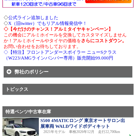
◇
公式ライン追加しました
◇
X（旧twitter）でもリアル情報発信中！
◇【今だけのチャンス！アルミタイヤキャンペーン】
この機会にアルミホイールを交換してカスタマイズしません
か！アルミホイールやタイヤの価格を
さらにコストダウン。
お問い合わせをお待ちしております。
◇【特注】フロントアンダースポイラー ニューSクラス
（W223/AMGラインバンパー専用）販売開始99.000円
弊社のポリシー
トピックス
特選ベンツ中古車在庫
S500 4MATICロング 東京オートサロン出
展車両 WALDワイドボディキット
2021年モデル 車検2026年12月 走行22,700km