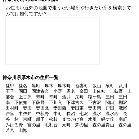
お住まい近郊の地図で走りたい場所や行きたい所を検索して
みては如何ですか？
神奈川県厚木市の住所一覧
愛甲 愛名 旭町 厚木 厚木町 吾妻町 飯山 泉町 及川
王子 岡田 岡津古久 小野 恩名 金田 上依知 上荻野 上
落合 上古沢 寿町 幸町 酒井 栄町 猿ケ島 三田 三田
南 下依知 下荻野 下川入 下津古久 下古沢 関口 棚沢
田村町 妻田 妻田北 妻田西 妻田東 妻田南 戸田 鳶尾
戸室 中依知 中荻野 中町 長沼 七沢 温水 温水西 長
谷 林 東町 船子 松枝 まつかげ台 水引 緑ケ丘 南町
みはる野 宮の里 毛利台 元町 森の里 森の里青山 森の里
若宮 山際