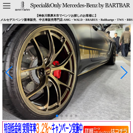
【神奈川県厚木市でベンツお探しのお客様に】
メルセデスベンツ新車販売、中古車販売専門店-AMG・WALD・BRABUS・Rolfhartge・TWS・BBS