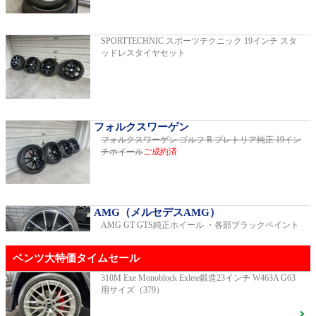
2019年モデル 車検2026年03月 走行29,500km
SPORTTECHNIC スポーツテクニック 19インチ スタ
ッドレスタイヤセット
E200スポーツ レザーパッケージ
2019年モデル 車検2年間 走行15,970km
フォルクスワーゲン
フォルクスワーゲン ゴルフ R プレトリア純正 19イン
チホイール
ご成約済
ゴルフR 20イヤーズ 19インチアルミホイ
ール 333PSチューニングエンジン
ご成約済
2023年モデル 車検2026年08月 走行22,900km
AMG（メルセデスAMG）
AMG GT GTS純正ホイール ・各部ブラックペイント
GT53 4MATIC+ ダイナミックプラスパッ
ベンツ大特価タイムセール
ケージ
ご成約済
2024年モデル 車検2027年01月 走行8,500km
310M Exe Monoblock Exlete鍛造23インチ W463A G63
用サイズ（379）
R231 SL400 ロルフハルトゲ20インチアルミホイール
F16