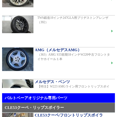
G400d
ご成約済
2023年モデル 車検2028年04月 走行23,009km
TWS鍛造19インチ247GLA用ブリヂストンアレンザ
（392）
【中古タイヤ美品】ピレリPゼロネロ255/30/20 5分山1
本売り（TY005）
S450エクスクルーシブ AMGラインプラス
ご成約済
2018年モデル 車検 走行23,500km
AMG（メルセデスAMG）
（363）AMG S55前期18インチW220中古フロントタ
メルセデス・ベンツ
イヤホイール１本
TWS EX-fMⅡ Monoblock 20インチ メルセデスベンツ
専用 中古 W213 E53用（405）
ベンツ中古車在庫車情報
メルセデス・ベンツ
【特注】W223 AMGライン用フロントリップスポイ
AMG（メルセデスAMG）
ラー（新品）
21インチ鍛造 TWS EXlete 210M ミシュランパイロッ
トスポーツ4S
ご成約済
バルトベーアオリジナル専用パーツ
CLE53クーペ・リップスポイラー
CLE53クーペ/フロントリップスポイラ