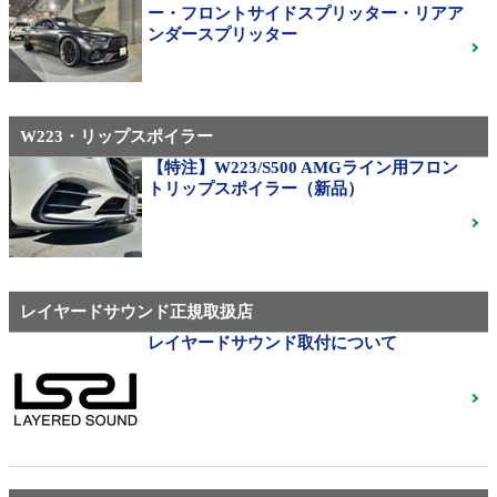
310M Exe Monoblock Exlete鍛造23インチ W463A G63
ー・フロントサイドスプリッター・リアア
用サイズ（379）
ンダースプリッター
W223・リップスポイラー
メルセデス・ベンツ
◆メルセデスマイバッハ純正20インチホイール
【特注】W223/S500 AMGライン用フロン
◆X222◆美品中古
ご成約済
トリップスポイラー（新品）
ベンツ中古ホイル・タイヤ
レイヤードサウンド正規取扱店
レイヤードサウンド取付について