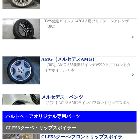
G400d
ご成約済
2023年モデル 車検2028年04月 走行23,009km
TWS鍛造19インチ247GLA用ブリヂストンアレンザ
（392）
【中古タイヤ美品】ピレリPゼロネロ255/30/20 5分山1
本売り（TY005）
S450エクスクルーシブ AMGラインプラス
ご成約済
2018年モデル 車検 走行23,500km
AMG（メルセデスAMG）
（363）AMG S55前期18インチW220中古フロントタ
メルセデス・ベンツ
イヤホイール１本
TWS EX-fMⅡ Monoblock 20インチ メルセデスベンツ
専用 中古 W213 E53用（405）
ベンツ中古車在庫車情報
メルセデス・ベンツ
【特注】W223 AMGライン用フロントリップスポイ
AMG（メルセデスAMG）
ラー（新品）
21インチ鍛造 TWS EXlete 210M ミシュランパイロッ
トスポーツ4S
ご成約済
バルトベーアオリジナル専用パーツ
CLE53クーペ・リップスポイラー
CLE53クーペ/フロントリップスポイラ