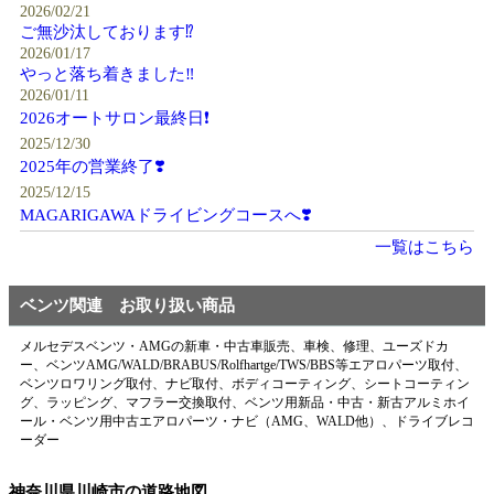
2026/02/21
ご無沙汰しております⁉️
2026/01/17
やっと落ち着きました‼️
2026/01/11
2026オートサロン最終日❗️
2025/12/30
2025年の営業終了❣️
2025/12/15
MAGARIGAWAドライビングコースへ❣️
一覧はこちら
ベンツ関連 お取り扱い商品
メルセデスベンツ・AMGの新車・中古車販売、車検、修理、ユーズドカ
ー、ベンツAMG/WALD/BRABUS/Rolfhartge/TWS/BBS等エアロパーツ取付、
ベンツロワリング取付、ナビ取付、ボディコーティング、シートコーティン
グ、ラッピング、マフラー交換取付、ベンツ用新品・中古・新古アルミホイ
ール・ベンツ用中古エアロパーツ・ナビ（AMG、WALD他）、ドライブレコ
ーダー
神奈川県川崎市の道路地図