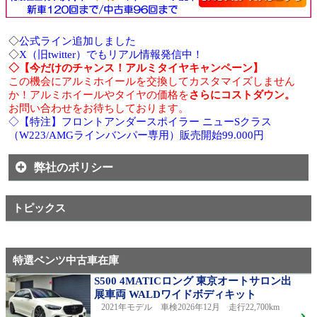
◇
公式ライン追加しました
◇
X（旧twitter）でもリアル情報発信中！
◇【今だけのチャンス！アルミタイヤキャンペーン】
この機会にアルミホイールを交換してカスタマイズしません
か！アルミホイールやタイヤの価格を
さらにコストダウン。
お問い合わせをお待ちしております。
◇【特注】フロントアンダースポイラー ニューSクラス
（W223/AMGラインバンパー専用）販売開始99.000円
弊社のポリシー
トピックス
特選ベンツ中古車在庫
S500 4MATICロング 東京オートサロン出
展車両 WALDワイドボディキット
2021年モデル 車検2026年12月 走行22,700km