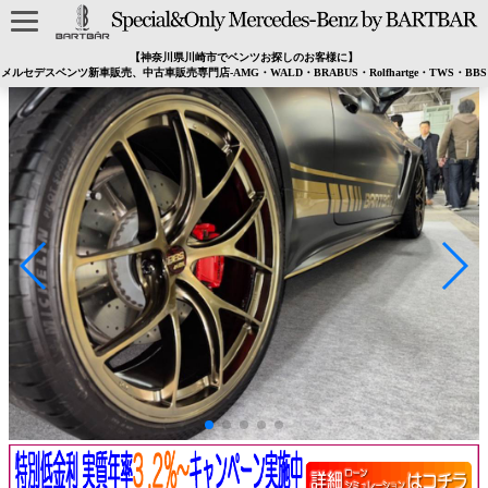
【神奈川県川崎市でベンツお探しのお客様に】
メルセデスベンツ新車販売、中古車販売専門店-AMG・WALD・BRABUS・Rolfhartge・TWS・BBS