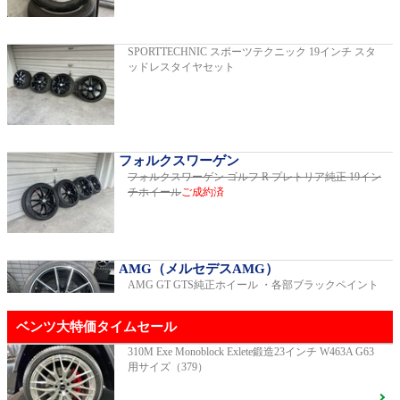
2019年モデル 車検2026年03月 走行29,500km
SPORTTECHNIC スポーツテクニック 19インチ スタ
ッドレスタイヤセット
E200スポーツ レザーパッケージ
2019年モデル 車検2年間 走行15,970km
フォルクスワーゲン
フォルクスワーゲン ゴルフ R プレトリア純正 19イン
チホイール
ご成約済
ゴルフR 20イヤーズ 19インチアルミホイ
ール 333PSチューニングエンジン
ご成約済
2023年モデル 車検2026年08月 走行22,900km
AMG（メルセデスAMG）
AMG GT GTS純正ホイール ・各部ブラックペイント
GT53 4MATIC+ ダイナミックプラスパッ
ベンツ大特価タイムセール
ケージ
ご成約済
2024年モデル 車検2027年01月 走行8,500km
310M Exe Monoblock Exlete鍛造23インチ W463A G63
用サイズ（379）
R231 SL400 ロルフハルトゲ20インチアルミホイール
F16