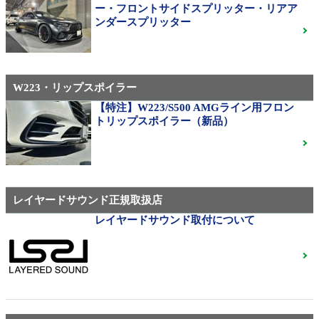
310M Exe Monoblock Exlete鍛造23インチ W463A G63
ー・フロントサイドスプリッター・リアア
用サイズ（379）
ンダースプリッター
W223・リップスポイラー
メルセデス・ベンツ
◆メルセデスマイバッハ純正20インチホイール
【特注】W223/S500 AMGライン用フロン
◆X222◆美品中古
ご成約済
トリップスポイラー（新品）
ベンツ中古ホイル・タイヤ
レイヤードサウンド正規取扱店
レイヤードサウンド取付について