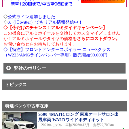
◇
公式ライン追加しました
◇
X（旧twitter）でもリアル情報発信中！
◇【今だけのチャンス！アルミタイヤキャンペーン】
この機会にアルミホイールを交換してカスタマイズしません
か！アルミホイールやタイヤの価格を
さらにコストダウン。
お問い合わせをお待ちしております。
◇【特注】フロントアンダースポイラー ニューSクラス
（W223/AMGラインバンパー専用）販売開始99.000円
弊社のポリシー
トピックス
特選ベンツ中古車在庫
S500 4MATICロング 東京オートサロン出
展車両 WALDワイドボディキット
2021年モデル 車検2026年12月 走行22,700km