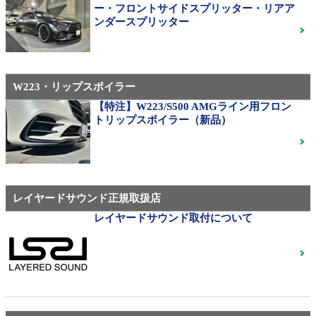
310M Exe Monoblock Exlete鍛造23インチ W463A G63
ー・フロントサイドスプリッター・リアア
用サイズ（379）
ンダースプリッター
W223・リップスポイラー
メルセデス・ベンツ
◆メルセデスマイバッハ純正20インチホイール
【特注】W223/S500 AMGライン用フロン
◆X222◆美品中古
ご成約済
トリップスポイラー（新品）
ベンツ中古ホイル・タイヤ
レイヤードサウンド正規取扱店
レイヤードサウンド取付について