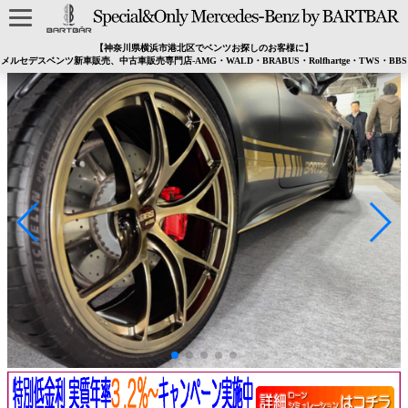
【神奈川県横浜市港北区でベンツお探しのお客様に】
メルセデスベンツ新車販売、中古車販売専門店-AMG・WALD・BRABUS・Rolfhartge・TWS・BBS