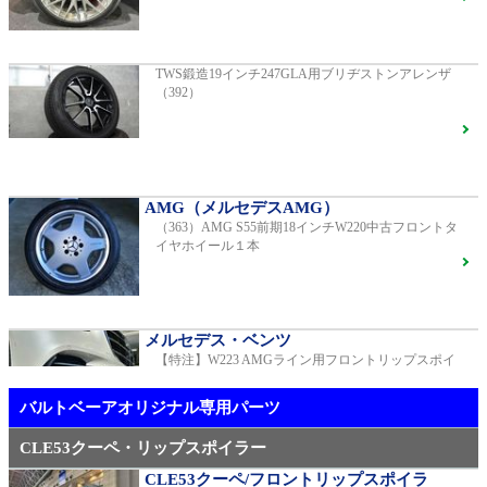
G400d
ご成約済
2023年モデル 車検2028年04月 走行23,009km
TWS鍛造19インチ247GLA用ブリヂストンアレンザ
（392）
【中古タイヤ美品】ピレリPゼロネロ255/30/20 5分山1
本売り（TY005）
S450エクスクルーシブ AMGラインプラス
ご成約済
2018年モデル 車検 走行23,500km
AMG（メルセデスAMG）
（363）AMG S55前期18インチW220中古フロントタ
メルセデス・ベンツ
イヤホイール１本
TWS EX-fMⅡ Monoblock 20インチ メルセデスベンツ
専用 中古 W213 E53用（405）
ベンツ中古車在庫車情報
メルセデス・ベンツ
【特注】W223 AMGライン用フロントリップスポイ
AMG（メルセデスAMG）
ラー（新品）
21インチ鍛造 TWS EXlete 210M ミシュランパイロッ
トスポーツ4S
ご成約済
バルトベーアオリジナル専用パーツ
CLE53クーペ・リップスポイラー
CLE53クーペ/フロントリップスポイラ