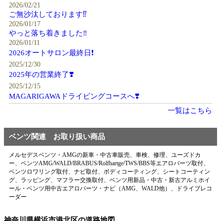
2026/02/21
ご無沙汰しております⁉️
2026/01/17
やっと落ち着きました‼️
2026/01/11
2026オートサロン最終日❗️
2025/12/30
2025年の営業終了❣️
2025/12/15
MAGARIGAWAドライビングコースへ❣️
一覧はこちら
ベンツ関連 お取り扱い商品
メルセデスベンツ・AMGの新車・中古車販売、車検、修理、ユーズドカ
ー、ベンツAMG/WALD/BRABUS/Rolfhartge/TWS/BBS等エアロパーツ取付、
ベンツロワリング取付、ナビ取付、ボディコーティング、シートコーティン
グ、ラッピング、マフラー交換取付、ベンツ用新品・中古・新古アルミホイ
ール・ベンツ用中古エアロパーツ・ナビ（AMG、WALD他）、ドライブレコ
ーダー
神奈川県横浜市港北区の道路地図