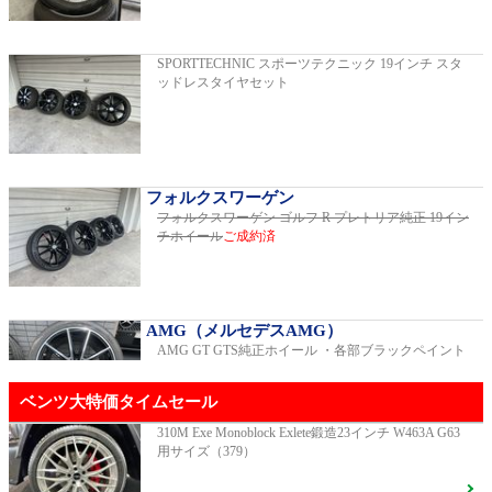
2019年モデル 車検2026年03月 走行29,500km
SPORTTECHNIC スポーツテクニック 19インチ スタ
ッドレスタイヤセット
E200スポーツ レザーパッケージ
2019年モデル 車検2年間 走行15,970km
フォルクスワーゲン
フォルクスワーゲン ゴルフ R プレトリア純正 19イン
チホイール
ご成約済
ゴルフR 20イヤーズ 19インチアルミホイ
ール 333PSチューニングエンジン
ご成約済
2023年モデル 車検2026年08月 走行22,900km
AMG（メルセデスAMG）
AMG GT GTS純正ホイール ・各部ブラックペイント
GT53 4MATIC+ ダイナミックプラスパッ
ベンツ大特価タイムセール
ケージ
ご成約済
2024年モデル 車検2027年01月 走行8,500km
310M Exe Monoblock Exlete鍛造23インチ W463A G63
用サイズ（379）
R231 SL400 ロルフハルトゲ20インチアルミホイール
F16