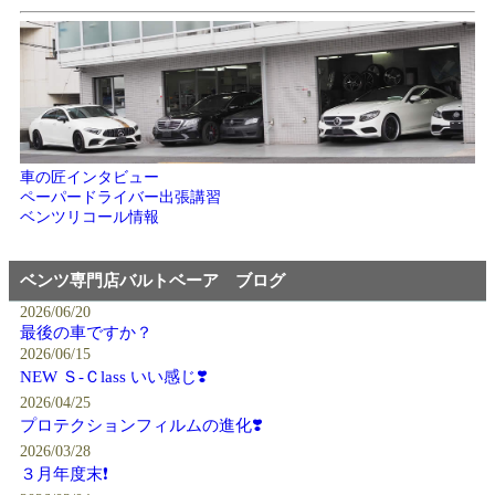
車の匠インタビュー
ペーパードライバー出張講習
ベンツリコール情報
ベンツ専門店バルトベーア ブログ
2026/06/20
最後の車ですか？
2026/06/15
NEW Ｓ-Ｃlass いい感じ❣️
2026/04/25
プロテクションフィルムの進化❣️
2026/03/28
３月年度末❗️