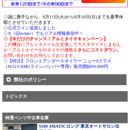
◇誠に勝手ながら、8月11日(火)から8月16日(日)までを夏季休
暇とさせていただきます。
◇
公式ライン追加しました
◇
X（旧twitter）でもリアル情報発信中！
◇【今だけのチャンス！アルミタイヤキャンペーン】
この機会にアルミホイールを交換してカスタマイズしません
か！アルミホイールやタイヤの価格を
さらにコストダウン。
お問い合わせをお待ちしております。
◇【特注】フロントアンダースポイラー ニューSクラス
（W223/AMGラインバンパー専用）販売開始99.000円
弊社のポリシー
トピックス
特選ベンツ中古車在庫
S500 4MATICロング 東京オートサロン出