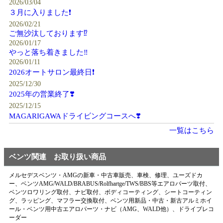
2026/03/04
３月に入りました❗️
2026/02/21
ご無沙汰しております⁉️
2026/01/17
やっと落ち着きました‼️
2026/01/11
2026オートサロン最終日❗️
2025/12/30
2025年の営業終了❣️
2025/12/15
MAGARIGAWAドライビングコースへ❣️
一覧はこちら
ベンツ関連 お取り扱い商品
メルセデスベンツ・AMGの新車・中古車販売、車検、修理、ユーズドカ
ー、ベンツAMG/WALD/BRABUS/Rolfhartge/TWS/BBS等エアロパーツ取付、
ベンツロワリング取付、ナビ取付、ボディコーティング、シートコーティン
グ、ラッピング、マフラー交換取付、ベンツ用新品・中古・新古アルミホイ
ール・ベンツ用中古エアロパーツ・ナビ（AMG、WALD他）、ドライブレコ
ーダー