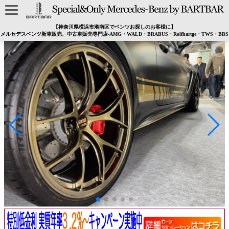
【神奈川県横浜市港南区でベンツお探しのお客様に】
メルセデスベンツ新車販売、中古車販売専門店-AMG・WALD・BRABUS・Rolfhartge・TWS・BBS