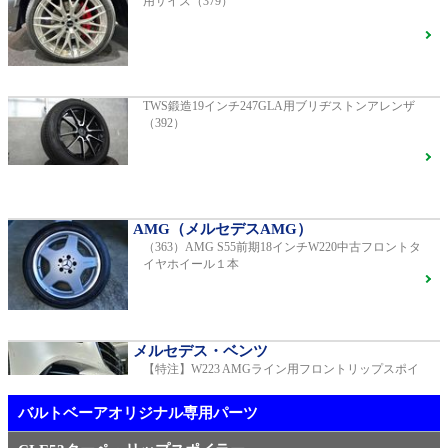
用サイズ（379）
AMG（メルセデスAMG）
AMG GT GTS純正ホイール ・各部ブラックペイント
G400d
ご成約済
2023年モデル 車検2028年04月 走行23,009km
TWS鍛造19インチ247GLA用ブリヂストンアレンザ
（392）
R231 SL400 ロルフハルトゲ20インチアルミホイール
F16
S450エクスクルーシブ AMGラインプラス
ご成約済
2018年モデル 車検 走行23,500km
AMG（メルセデスAMG）
（363）AMG S55前期18インチW220中古フロントタ
【中古タイヤ美品】ピレリPゼロネロ255/30/20 5分山1
イヤホイール１本
本売り（TY005）
ベンツ中古車在庫車情報
メルセデス・ベンツ
【特注】W223 AMGライン用フロントリップスポイ
メルセデス・ベンツ
ラー（新品）
TWS EX-fMⅡ Monoblock 20インチ メルセデスベンツ
専用 中古 W213 E53用（405）
バルトベーアオリジナル専用パーツ