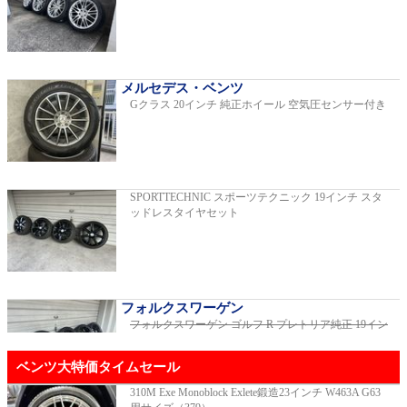
C220dアバンギャルドAMGライン
2019年モデル 車検2026年03月 走行29,500km
メルセデス・ベンツ
Gクラス 20インチ 純正ホイール 空気圧センサー付き
E200スポーツ レザーパッケージ
2019年モデル 車検2年間 走行15,970km
SPORTTECHNIC スポーツテクニック 19インチ スタ
ッドレスタイヤセット
ゴルフR 20イヤーズ 19インチアルミホイ
ール 333PSチューニングエンジン
ご成約済
2023年モデル 車検2026年08月 走行22,900km
フォルクスワーゲン
フォルクスワーゲン ゴルフ R プレトリア純正 19イン
チホイール
ご成約済
GT53 4MATIC+ ダイナミックプラスパッ
ベンツ大特価タイムセール
ケージ
ご成約済
2024年モデル 車検2027年01月 走行8,500km
310M Exe Monoblock Exlete鍛造23インチ W463A G63