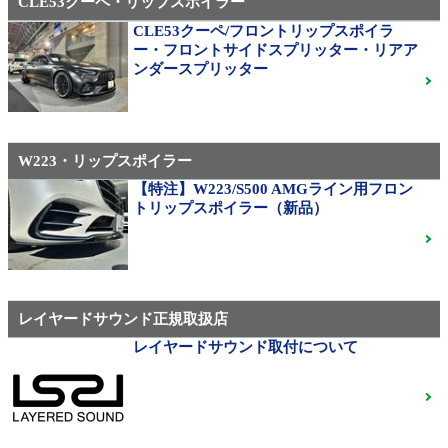
CLE53クーペ・リップスポイラー
CLE53クーペ/フロントリップスポイラ
AMG（メルセデスAMG）
ー・フロントサイドスプリッター・リアア
21インチ鍛造 TWS EXlete 210M ミシュランパイロッ
ンダースプリッター
トスポーツ4S
ご成約済
W223・リップスポイラー
310M Exe Monoblock Exlete鍛造23インチ W463A G63
用サイズ（379）
【特注】W223/S500 AMGライン用フロン
トリップスポイラー（新品）
ベンツ中古ホイル・タイヤ
レイヤードサウンド正規取扱店
レイヤードサウンド取付について