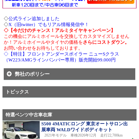
◇
公式ライン追加しました
◇
X（旧twitter）でもリアル情報発信中！
◇【今だけのチャンス！アルミタイヤキャンペーン】
この機会にアルミホイールを交換してカスタマイズしません
か！アルミホイールやタイヤの価格を
さらにコストダウン。
お問い合わせをお待ちしております。
◇【特注】フロントアンダースポイラー ニューSクラス
（W223/AMGラインバンパー専用）販売開始99.000円
弊社のポリシー
トピックス
特選ベンツ中古車在庫
S500 4MATICロング 東京オートサロン出
展車両 WALDワイドボディキット
2021年モデル 車検2026年12月 走行22,700km