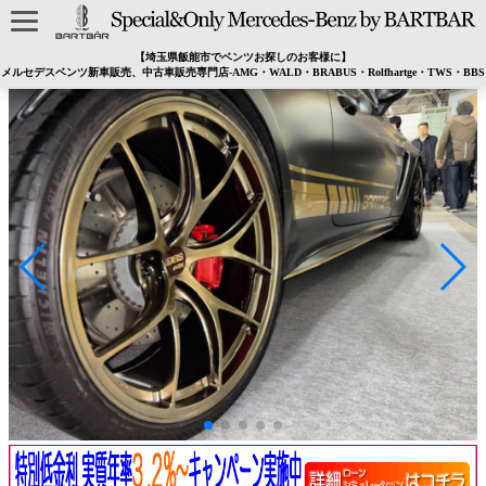
【埼玉県飯能市でベンツお探しのお客様に】
メルセデスベンツ新車販売、中古車販売専門店-AMG・WALD・BRABUS・Rolfhartge・TWS・BBS