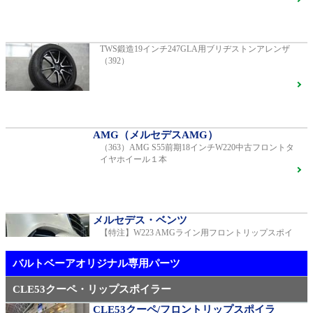
G400d
ご成約済
2023年モデル 車検2028年04月 走行23,009km
TWS鍛造19インチ247GLA用ブリヂストンアレンザ
（392）
【中古タイヤ美品】ピレリPゼロネロ255/30/20 5分山1
本売り（TY005）
S450エクスクルーシブ AMGラインプラス
ご成約済
2018年モデル 車検 走行23,500km
AMG（メルセデスAMG）
（363）AMG S55前期18インチW220中古フロントタ
メルセデス・ベンツ
イヤホイール１本
TWS EX-fMⅡ Monoblock 20インチ メルセデスベンツ
専用 中古 W213 E53用（405）
ベンツ中古車在庫車情報
メルセデス・ベンツ
【特注】W223 AMGライン用フロントリップスポイ
AMG（メルセデスAMG）
ラー（新品）
21インチ鍛造 TWS EXlete 210M ミシュランパイロッ
トスポーツ4S
ご成約済
バルトベーアオリジナル専用パーツ
CLE53クーペ・リップスポイラー
CLE53クーペ/フロントリップスポイラ