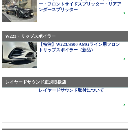
310M Exe Monoblock Exlete鍛造23インチ W463A G63
ー・フロントサイドスプリッター・リアア
用サイズ（379）
ンダースプリッター
W223・リップスポイラー
メルセデス・ベンツ
◆メルセデスマイバッハ純正20インチホイール
【特注】W223/S500 AMGライン用フロン
◆X222◆美品中古
ご成約済
トリップスポイラー（新品）
ベンツ中古ホイル・タイヤ
レイヤードサウンド正規取扱店
レイヤードサウンド取付について