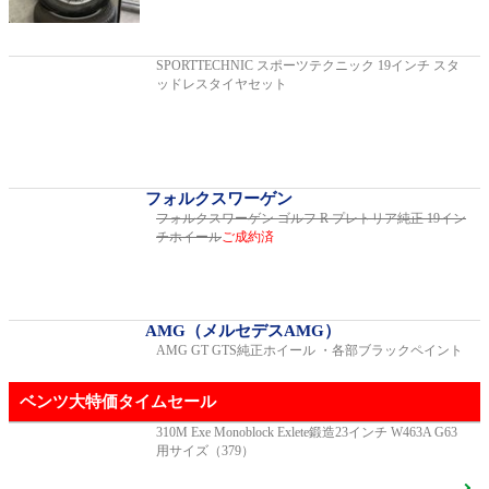
2019年モデル 車検2026年03月 走行29,500km
SPORTTECHNIC スポーツテクニック 19インチ スタ
ッドレスタイヤセット
E200スポーツ レザーパッケージ
2019年モデル 車検2年間 走行15,970km
フォルクスワーゲン
フォルクスワーゲン ゴルフ R プレトリア純正 19イン
チホイール
ご成約済
ゴルフR 20イヤーズ 19インチアルミホイ
ール 333PSチューニングエンジン
ご成約済
2023年モデル 車検2026年08月 走行22,900km
AMG（メルセデスAMG）
AMG GT GTS純正ホイール ・各部ブラックペイント
GT53 4MATIC+ ダイナミックプラスパッ
ベンツ大特価タイムセール
ケージ
ご成約済
2024年モデル 車検2027年01月 走行8,500km
310M Exe Monoblock Exlete鍛造23インチ W463A G63
用サイズ（379）
R231 SL400 ロルフハルトゲ20インチアルミホイール
F16