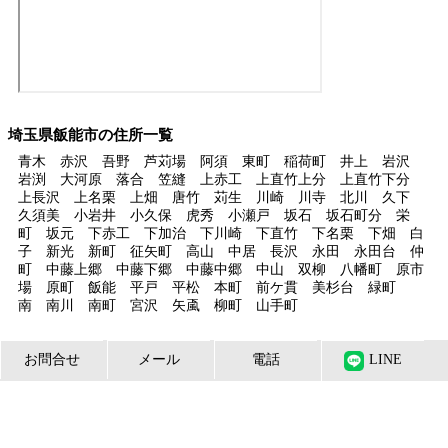
埼玉県飯能市の住所一覧
青木 赤沢 吾野 芦苅場 阿須 東町 稲荷町 井上 岩沢
岩渕 大河原 落合 笠縫 上赤工 上直竹上分 上直竹下分
上長沢 上名栗 上畑 唐竹 苅生 川崎 川寺 北川 久下
久須美 小岩井 小久保 虎秀 小瀬戸 坂石 坂石町分 栄
町 坂元 下赤工 下加治 下川崎 下直竹 下名栗 下畑 白
子 新光 新町 征矢町 高山 中居 長沢 永田 永田台 仲
町 中藤上郷 中藤下郷 中藤中郷 中山 双柳 八幡町 原市
場 原町 飯能 平戸 平松 本町 前ケ貫 美杉台 緑町
南 南川 南町 宮沢 矢颪 柳町 山手町
埼玉県飯能市の最寄駅一覧
お問合せ
メール
電話
LINE
元加治駅 吾野駅 正丸駅 西吾野駅 東吾野駅 東飯能駅 飯
能駅 武蔵横手駅