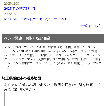
2025/12/30
2025年の営業終了❣️
2025/12/15
MAGARIGAWAドライビングコースへ❣️
一覧はこちら
ベンツ関連 お取り扱い商品
メルセデスベンツ・AMGの新車・中古車販売、車検、修理、ユーズドカ
ー、ベンツAMG/WALD/BRABUS/Rolfhartge/TWS/BBS等エアロパーツ取付、
ベンツロワリング取付、ナビ取付、ボディコーティング、シートコーティン
グ、ラッピング、マフラー交換取付、ベンツ用新品・中古・新古アルミホイ
ール・ベンツ用中古エアロパーツ・ナビ（AMG、WALD他）、ドライブレコ
ーダー
埼玉県飯能市の道路地図
お住まい近郊の地図で走りたい場所や行きたい所を検索して
みては如何ですか？