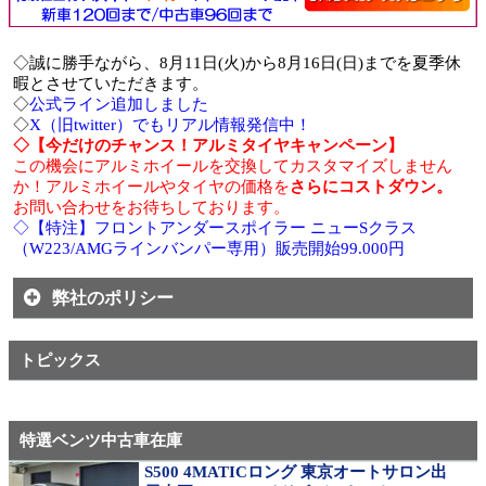
◇誠に勝手ながら、8月11日(火)から8月16日(日)までを夏季休
暇とさせていただきます。
◇
公式ライン追加しました
◇
X（旧twitter）でもリアル情報発信中！
◇【今だけのチャンス！アルミタイヤキャンペーン】
この機会にアルミホイールを交換してカスタマイズしません
か！アルミホイールやタイヤの価格を
さらにコストダウン。
お問い合わせをお待ちしております。
◇【特注】フロントアンダースポイラー ニューSクラス
（W223/AMGラインバンパー専用）販売開始99.000円
弊社のポリシー
トピックス
特選ベンツ中古車在庫
S500 4MATICロング 東京オートサロン出