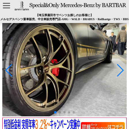
【埼玉県蓮田市でベンツお探しのお客様に】
メルセデスベンツ新車販売、中古車販売専門店-AMG・WALD・BRABUS・Rolfhartge・TWS・BBS