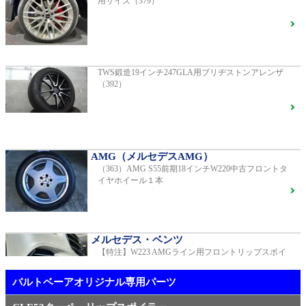
用サイズ（379）
R231 SL400 ロルフハルトゲ20インチアルミホイール
F16
G400d
ご成約済
2023年モデル 車検2028年04月 走行23,009km
TWS鍛造19インチ247GLA用ブリヂストンアレンザ
（392）
【中古タイヤ美品】ピレリPゼロネロ255/30/20 5分山1
本売り（TY005）
S450エクスクルーシブ AMGラインプラス
ご成約済
2018年モデル 車検 走行23,500km
AMG（メルセデスAMG）
（363）AMG S55前期18インチW220中古フロントタ
メルセデス・ベンツ
イヤホイール１本
TWS EX-fMⅡ Monoblock 20インチ メルセデスベンツ
専用 中古 W213 E53用（405）
ベンツ中古車在庫車情報
メルセデス・ベンツ
【特注】W223 AMGライン用フロントリップスポイ
AMG（メルセデスAMG）
ラー（新品）
21インチ鍛造 TWS EXlete 210M ミシュランパイロッ
トスポーツ4S
ご成約済
バルトベーアオリジナル専用パーツ