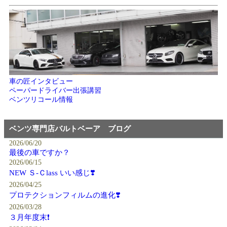
車の匠インタビュー
ペーパードライバー出張講習
ベンツリコール情報
ベンツ専門店バルトベーア ブログ
2026/06/20
最後の車ですか？
2026/06/15
NEW Ｓ-Ｃlass いい感じ❣️
2026/04/25
プロテクションフィルムの進化❣️
2026/03/28
３月年度末❗️