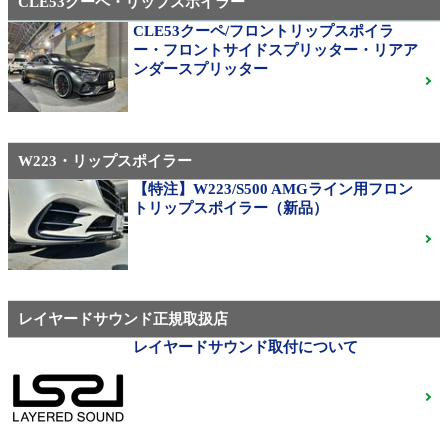
CLE53クーペ・リップスポイラー
CLE53クーペ/フロントリップスポイラ
310M Exe Monoblock Exlete鍛造23インチ W463A G63
ー・フロントサイドスプリッター・リアア
用サイズ（379）
ンダースプリッター
W223・リップスポイラー
メルセデス・ベンツ
◆メルセデスマイバッハ純正20インチホイール
【特注】W223/S500 AMGライン用フロン
◆X222◆美品中古
ご成約済
トリップスポイラー（新品）
ベンツ中古ホイル・タイヤ
レイヤードサウンド正規取扱店
レイヤードサウンド取付について