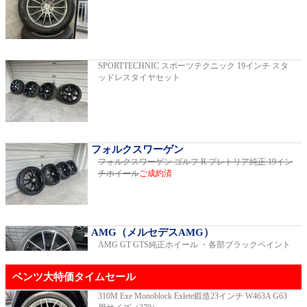
C220dアバンギャルドAMGライン
2019年モデル 車検2026年03月 走行29,500km
SPORTTECHNIC スポーツテクニック 19インチ スタ
ッドレスタイヤセット
E200スポーツ レザーパッケージ
2019年モデル 車検2年間 走行15,970km
フォルクスワーゲン
フォルクスワーゲン ゴルフ R プレトリア純正 19イン
チホイール
ご成約済
ゴルフR 20イヤーズ 19インチアルミホイ
ール 333PSチューニングエンジン
ご成約済
2023年モデル 車検2026年08月 走行22,900km
AMG（メルセデスAMG）
AMG GT GTS純正ホイール ・各部ブラックペイント
GT53 4MATIC+ ダイナミックプラスパッ
ベンツ大特価タイムセール
ケージ
ご成約済
2024年モデル 車検2027年01月 走行8,500km
310M Exe Monoblock Exlete鍛造23インチ W463A G63