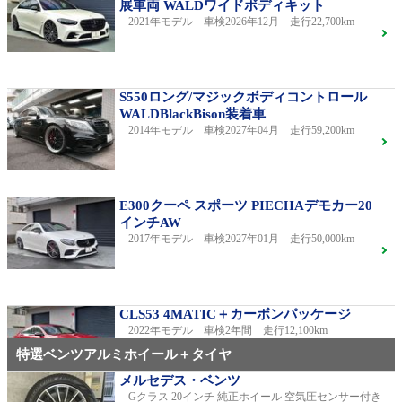
展車両 WALDワイドボディキット
2021年モデル 車検2026年12月 走行22,700km
S550ロング/マジックボディコントロール
WALDBlackBison装着車
2014年モデル 車検2027年04月 走行59,200km
E300クーペ スポーツ PIECHAデモカー20
インチAW
2017年モデル 車検2027年01月 走行50,000km
CLS53 4MATIC＋カーボンパッケージ
2022年モデル 車検2年間 走行12,100km
特選ベンツアルミホイール＋タイヤ
メルセデス・ベンツ
Gクラス 20インチ 純正ホイール 空気圧センサー付き