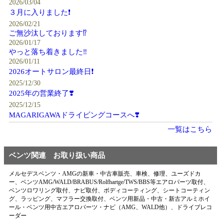
2026/03/04
３月に入りました❗️
2026/02/21
ご無沙汰しております⁉️
2026/01/17
やっと落ち着きました‼️
2026/01/11
2026オートサロン最終日❗️
2025/12/30
2025年の営業終了❣️
2025/12/15
MAGARIGAWAドライビングコースへ❣️
一覧はこちら
ベンツ関連 お取り扱い商品
メルセデスベンツ・AMGの新車・中古車販売、車検、修理、ユーズドカ
ー、ベンツAMG/WALD/BRABUS/Rolfhartge/TWS/BBS等エアロパーツ取付、
ベンツロワリング取付、ナビ取付、ボディコーティング、シートコーティン
グ、ラッピング、マフラー交換取付、ベンツ用新品・中古・新古アルミホイ
ール・ベンツ用中古エアロパーツ・ナビ（AMG、WALD他）、ドライブレコ
ーダー