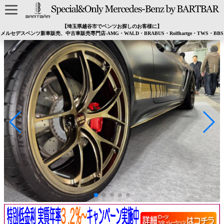
【埼玉県越谷市でベンツお探しのお客様に】
メルセデスベンツ新車販売、中古車販売専門店-AMG・WALD・BRABUS・Rolfhartge・TWS・BBS