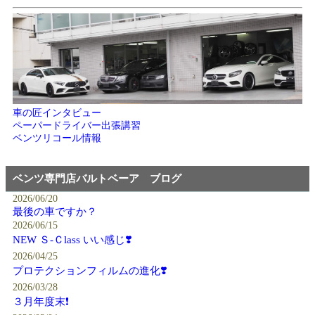
車の匠インタビュー
ペーパードライバー出張講習
ベンツリコール情報
ベンツ専門店バルトベーア ブログ
2026/06/20
最後の車ですか？
2026/06/15
NEW Ｓ-Ｃlass いい感じ❣️
2026/04/25
プロテクションフィルムの進化❣️
2026/03/28
３月年度末❗️