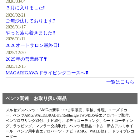
2026/03/04
３月に入りました❗️
2026/02/21
ご無沙汰しております⁉️
2026/01/17
やっと落ち着きました‼️
2026/01/11
2026オートサロン最終日❗️
2025/12/30
2025年の営業終了❣️
2025/12/15
MAGARIGAWAドライビングコースへ❣️
一覧はこちら
ベンツ関連 お取り扱い商品
メルセデスベンツ・AMGの新車・中古車販売、車検、修理、ユーズドカ
ー、ベンツAMG/WALD/BRABUS/Rolfhartge/TWS/BBS等エアロパーツ取付、
ベンツロワリング取付、ナビ取付、ボディコーティング、シートコーティン
グ、ラッピング、マフラー交換取付、ベンツ用新品・中古・新古アルミホイ
ール・ベンツ用中古エアロパーツ・ナビ（AMG、WALD他）、ドライブレコ
ーダー