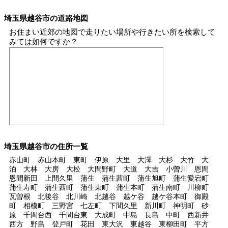
埼玉県越谷市の道路地図
お住まい近郊の地図で走りたい場所や行きたい所を検索して
みては如何ですか？
埼玉県越谷市の住所一覧
赤山町 赤山本町 東町 伊原 大里 大澤 大杉 大竹 大
泊 大林 大房 大松 大間野町 大道 大吉 小曽川 恩間
恩間新田 上間久里 蒲生 蒲生茜町 蒲生旭町 蒲生愛宕町
蒲生寿町 蒲生西町 蒲生東町 蒲生本町 蒲生南町 川柳町
瓦曽根 北後谷 北川崎 北越谷 越ケ谷 越ケ谷本町 御殿
町 相模町 三野宮 七左町 下間久里 新川町 神明町 砂
原 千間台西 千間台東 大成町 中島 長島 中町 西新井
西方 野島 登戸町 花田 東大沢 東越谷 東柳田町 平方