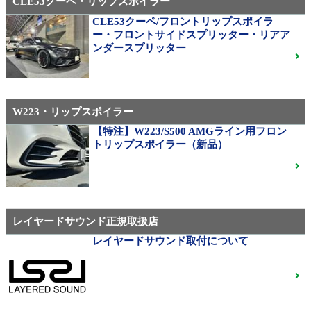
CLE53クーペ・リップスポイラー
CLE53クーペ/フロントリップスポイラ
AMG（メルセデスAMG）
ー・フロントサイドスプリッター・リアア
21インチ鍛造 TWS EXlete 210M ミシュランパイロッ
ンダースプリッター
トスポーツ4S
ご成約済
W223・リップスポイラー
310M Exe Monoblock Exlete鍛造23インチ W463A G63
用サイズ（379）
【特注】W223/S500 AMGライン用フロン
トリップスポイラー（新品）
ベンツ中古ホイル・タイヤ
レイヤードサウンド正規取扱店
レイヤードサウンド取付について