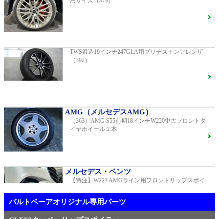
用サイズ（379）
AMG（メルセデスAMG）
AMG GT GTS純正ホイール ・各部ブラックペイント
G400d
ご成約済
2023年モデル 車検2028年04月 走行23,009km
TWS鍛造19インチ247GLA用ブリヂストンアレンザ
（392）
R231 SL400 ロルフハルトゲ20インチアルミホイール
F16
S450エクスクルーシブ AMGラインプラス
ご成約済
2018年モデル 車検 走行23,500km
AMG（メルセデスAMG）
（363）AMG S55前期18インチW220中古フロントタ
【中古タイヤ美品】ピレリPゼロネロ255/30/20 5分山1
イヤホイール１本
本売り（TY005）
ベンツ中古車在庫車情報
メルセデス・ベンツ
【特注】W223 AMGライン用フロントリップスポイ
メルセデス・ベンツ
ラー（新品）
TWS EX-fMⅡ Monoblock 20インチ メルセデスベンツ
専用 中古 W213 E53用（405）
バルトベーアオリジナル専用パーツ