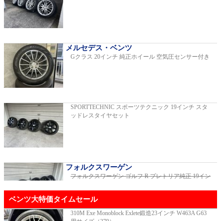
C220dアバンギャルドAMGライン
2019年モデル 車検2026年03月 走行29,500km
メルセデス・ベンツ
Gクラス 20インチ 純正ホイール 空気圧センサー付き
E200スポーツ レザーパッケージ
2019年モデル 車検2年間 走行15,970km
SPORTTECHNIC スポーツテクニック 19インチ スタ
ッドレスタイヤセット
ゴルフR 20イヤーズ 19インチアルミホイ
ール 333PSチューニングエンジン
ご成約済
2023年モデル 車検2026年08月 走行22,900km
フォルクスワーゲン
フォルクスワーゲン ゴルフ R プレトリア純正 19イン
チホイール
ご成約済
GT53 4MATIC+ ダイナミックプラスパッ
ベンツ大特価タイムセール
ケージ
ご成約済
2024年モデル 車検2027年01月 走行8,500km
310M Exe Monoblock Exlete鍛造23インチ W463A G63