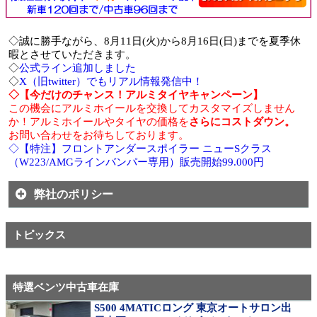
◇誠に勝手ながら、8月11日(火)から8月16日(日)までを夏季休
暇とさせていただきます。
◇
公式ライン追加しました
◇
X（旧twitter）でもリアル情報発信中！
◇【今だけのチャンス！アルミタイヤキャンペーン】
この機会にアルミホイールを交換してカスタマイズしません
か！アルミホイールやタイヤの価格を
さらにコストダウン。
お問い合わせをお待ちしております。
◇【特注】フロントアンダースポイラー ニューSクラス
（W223/AMGラインバンパー専用）販売開始99.000円
弊社のポリシー
トピックス
特選ベンツ中古車在庫
S500 4MATICロング 東京オートサロン出