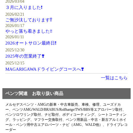
2026/03/04
３月に入りました❗️
2026/02/21
ご無沙汰しております⁉️
2026/01/17
やっと落ち着きました‼️
2026/01/11
2026オートサロン最終日❗️
2025/12/30
2025年の営業終了❣️
2025/12/15
MAGARIGAWAドライビングコースへ❣️
一覧はこちら
ベンツ関連 お取り扱い商品
メルセデスベンツ・AMGの新車・中古車販売、車検、修理、ユーズドカ
ー、ベンツAMG/WALD/BRABUS/Rolfhartge/TWS/BBS等エアロパーツ取付、
ベンツロワリング取付、ナビ取付、ボディコーティング、シートコーティン
グ、ラッピング、マフラー交換取付、ベンツ用新品・中古・新古アルミホイ
ール・ベンツ用中古エアロパーツ・ナビ（AMG、WALD他）、ドライブレコ
ーダー