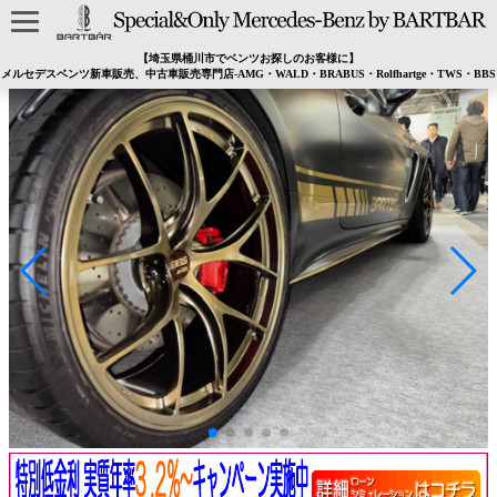
【埼玉県桶川市でベンツお探しのお客様に】
メルセデスベンツ新車販売、中古車販売専門店-AMG・WALD・BRABUS・Rolfhartge・TWS・BBS