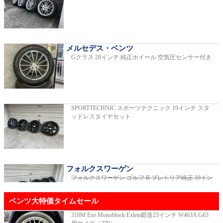
C220dアバンギャルドAMGライン
2019年モデル 車検2026年03月 走行29,500km
メルセデス・ベンツ
Gクラス 20インチ 純正ホイール 空気圧センサー付き
E200スポーツ レザーパッケージ
2019年モデル 車検2年間 走行15,970km
SPORTTECHNIC スポーツテクニック 19インチ スタ
ッドレスタイヤセット
ゴルフR 20イヤーズ 19インチアルミホイ
ール 333PSチューニングエンジン
ご成約済
2023年モデル 車検2026年08月 走行22,900km
フォルクスワーゲン
フォルクスワーゲン ゴルフ R プレトリア純正 19イン
チホイール
ご成約済
GT53 4MATIC+ ダイナミックプラスパッ
ベンツ大特価タイムセール
ケージ
ご成約済
2024年モデル 車検2027年01月 走行8,500km
310M Exe Monoblock Exlete鍛造23インチ W463A G63