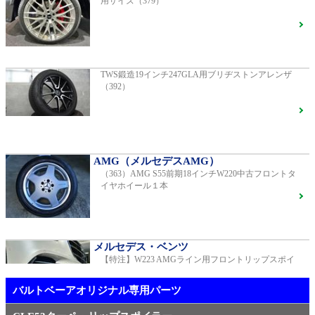
用サイズ（379）
AMG（メルセデスAMG）
AMG GT GTS純正ホイール ・各部ブラックペイント
G400d
ご成約済
2023年モデル 車検2028年04月 走行23,009km
TWS鍛造19インチ247GLA用ブリヂストンアレンザ
（392）
R231 SL400 ロルフハルトゲ20インチアルミホイール
F16
S450エクスクルーシブ AMGラインプラス
ご成約済
2018年モデル 車検 走行23,500km
AMG（メルセデスAMG）
（363）AMG S55前期18インチW220中古フロントタ
【中古タイヤ美品】ピレリPゼロネロ255/30/20 5分山1
イヤホイール１本
本売り（TY005）
ベンツ中古車在庫車情報
メルセデス・ベンツ
【特注】W223 AMGライン用フロントリップスポイ
メルセデス・ベンツ
ラー（新品）
TWS EX-fMⅡ Monoblock 20インチ メルセデスベンツ
専用 中古 W213 E53用（405）
バルトベーアオリジナル専用パーツ