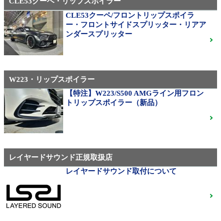
CLE53クーペ・リップスポイラー
CLE53クーペ/フロントリップスポイラ
AMG（メルセデスAMG）
ー・フロントサイドスプリッター・リアア
21インチ鍛造 TWS EXlete 210M ミシュランパイロッ
ンダースプリッター
トスポーツ4S
ご成約済
W223・リップスポイラー
310M Exe Monoblock Exlete鍛造23インチ W463A G63
用サイズ（379）
【特注】W223/S500 AMGライン用フロン
トリップスポイラー（新品）
ベンツ中古ホイル・タイヤ
レイヤードサウンド正規取扱店
レイヤードサウンド取付について