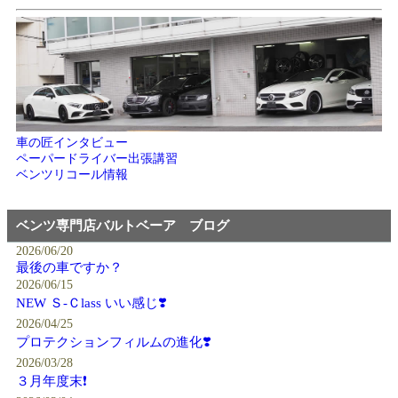
車の匠インタビュー
ペーパードライバー出張講習
ベンツリコール情報
ベンツ専門店バルトベーア ブログ
2026/06/20
最後の車ですか？
2026/06/15
NEW Ｓ-Ｃlass いい感じ❣️
2026/04/25
プロテクションフィルムの進化❣️
2026/03/28
３月年度末❗️