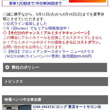
◇誠に勝手ながら、8月11日(火)から8月16日(日)までを夏季休
暇とさせていただきます。
◇
公式ライン追加しました
◇
X（旧twitter）でもリアル情報発信中！
◇【今だけのチャンス！アルミタイヤキャンペーン】
この機会にアルミホイールを交換してカスタマイズしません
か！アルミホイールやタイヤの価格を
さらにコストダウン。
お問い合わせをお待ちしております。
◇【特注】フロントアンダースポイラー ニューSクラス
（W223/AMGラインバンパー専用）販売開始99.000円
弊社のポリシー
トピックス
特選ベンツ中古車在庫
S500 4MATICロング 東京オートサロン出