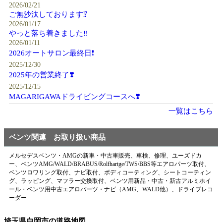
2026/02/21
ご無沙汰しております⁉️
2026/01/17
やっと落ち着きました‼️
2026/01/11
2026オートサロン最終日❗️
2025/12/30
2025年の営業終了❣️
2025/12/15
MAGARIGAWAドライビングコースへ❣️
一覧はこちら
ベンツ関連 お取り扱い商品
メルセデスベンツ・AMGの新車・中古車販売、車検、修理、ユーズドカ
ー、ベンツAMG/WALD/BRABUS/Rolfhartge/TWS/BBS等エアロパーツ取付、
ベンツロワリング取付、ナビ取付、ボディコーティング、シートコーティン
グ、ラッピング、マフラー交換取付、ベンツ用新品・中古・新古アルミホイ
ール・ベンツ用中古エアロパーツ・ナビ（AMG、WALD他）、ドライブレコ
ーダー
埼玉県白岡市の道路地図