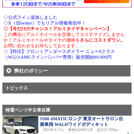
◇
公式ライン追加しました
◇
X（旧twitter）でもリアル情報発信中！
◇【今だけのチャンス！アルミタイヤキャンペーン】
この機会にアルミホイールを交換してカスタマイズしません
か！アルミホイールやタイヤの価格を
さらにコストダウン。
お問い合わせをお待ちしております。
◇【特注】フロントアンダースポイラー ニューSクラス
（W223/AMGラインバンパー専用）販売開始99.000円
弊社のポリシー
トピックス
特選ベンツ中古車在庫
S500 4MATICロング 東京オートサロン出
展車両 WALDワイドボディキット
2021年モデル 車検2026年12月 走行22,700km