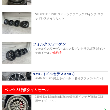
2019年モデル 車検2026年03月 走行29,500km
SPORTTECHNIC スポーツテクニック 19インチ スタ
ッドレスタイヤセット
E200スポーツ レザーパッケージ
2019年モデル 車検2年間 走行15,970km
フォルクスワーゲン
フォルクスワーゲン ゴルフ R プレトリア純正 19イン
チホイール
ご成約済
ゴルフR 20イヤーズ 19インチアルミホイ
ール 333PSチューニングエンジン
ご成約済
2023年モデル 車検2026年08月 走行22,900km
AMG（メルセデスAMG）
AMG GT GTS純正ホイール ・各部ブラックペイント
GT53 4MATIC+ ダイナミックプラスパッ
ベンツ大特価タイムセール
ケージ
ご成約済
2024年モデル 車検2027年01月 走行8,500km
310M Exe Monoblock Exlete鍛造23インチ W463A G63
用サイズ（379）
R231 SL400 ロルフハルトゲ20インチアルミホイール
F16