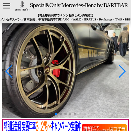
【埼玉県白岡市でベンツお探しのお客様に】
メルセデスベンツ新車販売、中古車販売専門店-AMG・WALD・BRABUS・Rolfhartge・TWS・BBS