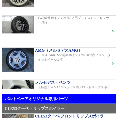
G400d
ご成約済
2023年モデル 車検2028年04月 走行23,009km
TWS鍛造19インチ247GLA用ブリヂストンアレンザ
（392）
【中古タイヤ美品】ピレリPゼロネロ255/30/20 5分山1
本売り（TY005）
S450エクスクルーシブ AMGラインプラス
ご成約済
2018年モデル 車検 走行23,500km
AMG（メルセデスAMG）
（363）AMG S55前期18インチW220中古フロントタ
メルセデス・ベンツ
イヤホイール１本
TWS EX-fMⅡ Monoblock 20インチ メルセデスベンツ
専用 中古 W213 E53用（405）
ベンツ中古車在庫車情報
メルセデス・ベンツ
【特注】W223 AMGライン用フロントリップスポイ
AMG（メルセデスAMG）
ラー（新品）
21インチ鍛造 TWS EXlete 210M ミシュランパイロッ
トスポーツ4S
ご成約済
バルトベーアオリジナル専用パーツ
CLE53クーペ・リップスポイラー
CLE53クーペ/フロントリップスポイラ