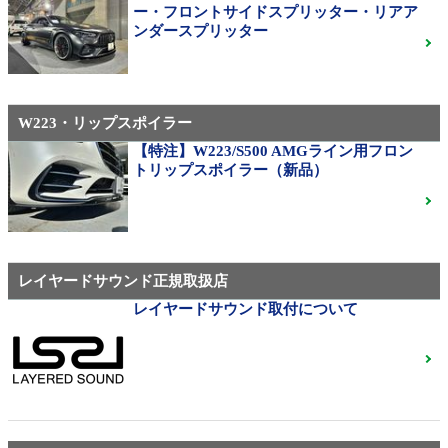
310M Exe Monoblock Exlete鍛造23インチ W463A G63
ー・フロントサイドスプリッター・リアア
用サイズ（379）
ンダースプリッター
W223・リップスポイラー
メルセデス・ベンツ
◆メルセデスマイバッハ純正20インチホイール
【特注】W223/S500 AMGライン用フロン
◆X222◆美品中古
ご成約済
トリップスポイラー（新品）
ベンツ中古ホイル・タイヤ
レイヤードサウンド正規取扱店
レイヤードサウンド取付について