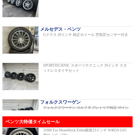
C220dアバンギャルドAMGライン
2019年モデル 車検2026年03月 走行29,500km
メルセデス・ベンツ
Gクラス 20インチ 純正ホイール 空気圧センサー付き
E200スポーツ レザーパッケージ
2019年モデル 車検2年間 走行15,970km
SPORTTECHNIC スポーツテクニック 19インチ スタ
ッドレスタイヤセット
ゴルフR 20イヤーズ 19インチアルミホイ
ール 333PSチューニングエンジン
ご成約済
2023年モデル 車検2026年08月 走行22,900km
フォルクスワーゲン
フォルクスワーゲン ゴルフ R プレトリア純正 19イン
チホイール
ご成約済
GT53 4MATIC+ ダイナミックプラスパッ
ベンツ大特価タイムセール
ケージ
ご成約済
2024年モデル 車検2027年01月 走行8,500km
310M Exe Monoblock Exlete鍛造23インチ W463A G63