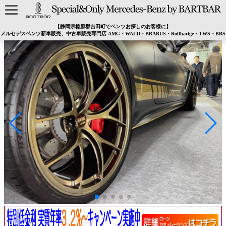
【静岡県榛原郡吉田町でベンツお探しのお客様に】
メルセデスベンツ新車販売、中古車販売専門店-AMG・WALD・BRABUS・Rolfhartge・TWS・BBS