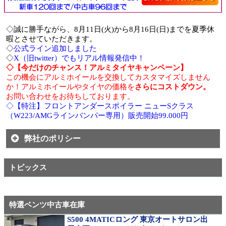
◇誠に勝手ながら、8月11日(火)から8月16日(日)までを夏季休
暇とさせていただきます。
◇
公式ライン追加しました
◇
X（旧twitter）でもリアル情報発信中！
◇【今だけのチャンス！アルミタイヤキャンペーン】
この機会にアルミホイールを交換してカスタマイズしません
か！アルミホイールやタイヤの価格を
さらにコストダウン。
お問い合わせをお待ちしております。
◇【特注】フロントアンダースポイラー ニューSクラス
（W223/AMGラインバンパー専用）販売開始99.000円
弊社のポリシー
トピックス
特選ベンツ中古車在庫
S500 4MATICロング 東京オートサロン出