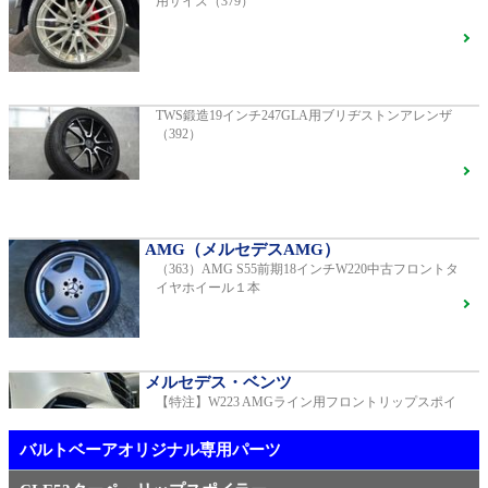
用サイズ（379）
AMG（メルセデスAMG）
AMG GT GTS純正ホイール ・各部ブラックペイント
G400d
ご成約済
2023年モデル 車検2028年04月 走行23,009km
TWS鍛造19インチ247GLA用ブリヂストンアレンザ
（392）
R231 SL400 ロルフハルトゲ20インチアルミホイール
F16
S450エクスクルーシブ AMGラインプラス
ご成約済
2018年モデル 車検 走行23,500km
AMG（メルセデスAMG）
（363）AMG S55前期18インチW220中古フロントタ
【中古タイヤ美品】ピレリPゼロネロ255/30/20 5分山1
イヤホイール１本
本売り（TY005）
ベンツ中古車在庫車情報
メルセデス・ベンツ
【特注】W223 AMGライン用フロントリップスポイ
メルセデス・ベンツ
ラー（新品）
TWS EX-fMⅡ Monoblock 20インチ メルセデスベンツ
専用 中古 W213 E53用（405）
バルトベーアオリジナル専用パーツ