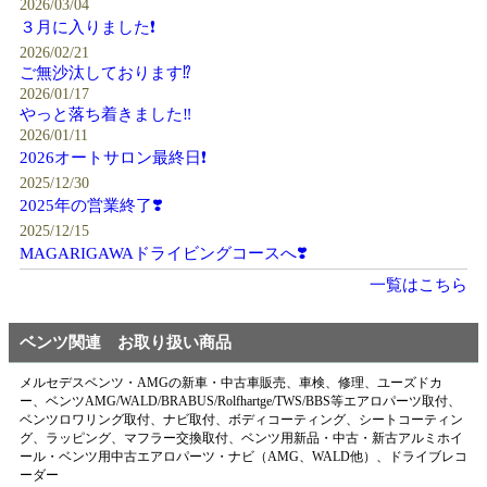
2026/03/04
３月に入りました❗️
2026/02/21
ご無沙汰しております⁉️
2026/01/17
やっと落ち着きました‼️
2026/01/11
2026オートサロン最終日❗️
2025/12/30
2025年の営業終了❣️
2025/12/15
MAGARIGAWAドライビングコースへ❣️
一覧はこちら
ベンツ関連 お取り扱い商品
メルセデスベンツ・AMGの新車・中古車販売、車検、修理、ユーズドカ
ー、ベンツAMG/WALD/BRABUS/Rolfhartge/TWS/BBS等エアロパーツ取付、
ベンツロワリング取付、ナビ取付、ボディコーティング、シートコーティン
グ、ラッピング、マフラー交換取付、ベンツ用新品・中古・新古アルミホイ
ール・ベンツ用中古エアロパーツ・ナビ（AMG、WALD他）、ドライブレコ
ーダー