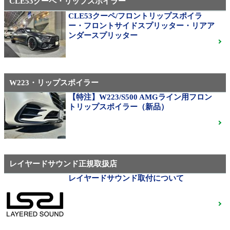
CLE53クーペ・リップスポイラー
CLE53クーペ/フロントリップスポイラ
AMG（メルセデスAMG）
ー・フロントサイドスプリッター・リアア
21インチ鍛造 TWS EXlete 210M ミシュランパイロッ
ンダースプリッター
トスポーツ4S
ご成約済
W223・リップスポイラー
310M Exe Monoblock Exlete鍛造23インチ W463A G63
用サイズ（379）
【特注】W223/S500 AMGライン用フロン
トリップスポイラー（新品）
ベンツ中古ホイル・タイヤ
レイヤードサウンド正規取扱店
レイヤードサウンド取付について