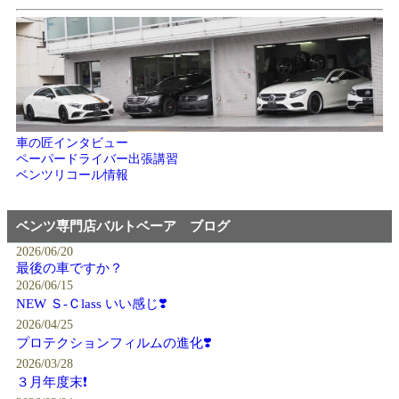
車の匠インタビュー
ペーパードライバー出張講習
ベンツリコール情報
ベンツ専門店バルトベーア ブログ
2026/06/20
最後の車ですか？
2026/06/15
NEW Ｓ-Ｃlass いい感じ❣️
2026/04/25
プロテクションフィルムの進化❣️
2026/03/28
３月年度末❗️