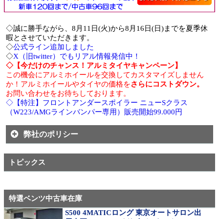
◇誠に勝手ながら、8月11日(火)から8月16日(日)までを夏季休
暇とさせていただきます。
◇
公式ライン追加しました
◇
X（旧twitter）でもリアル情報発信中！
◇【今だけのチャンス！アルミタイヤキャンペーン】
この機会にアルミホイールを交換してカスタマイズしません
か！アルミホイールやタイヤの価格を
さらにコストダウン。
お問い合わせをお待ちしております。
◇【特注】フロントアンダースポイラー ニューSクラス
（W223/AMGラインバンパー専用）販売開始99.000円
弊社のポリシー
トピックス
特選ベンツ中古車在庫
S500 4MATICロング 東京オートサロン出