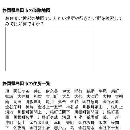
静岡県島田市の道路地図
お住まい近郊の地図で走りたい場所や行きたい所を検索して
みては如何ですか？
静岡県島田市の住所一覧
旭 阿知ケ谷 井口 伊久美 伊太 稲荷 鵜網 牛尾 扇町
御請 大井町 相賀 大川町 大草 大代 大津通 大柳 大柳
南 岡田 御仮屋町 尾川 落合 金谷 金谷扇町 金谷河原
金谷栄町 神尾 金谷上十五軒 神谷城 川根町家山 川根町上
河内 川根町笹間上 川根町笹間下 川根町笹間渡 川根町葛
籠 川根町抜里 川根町身成 河原 神座 祇園町 菊川 岸
岸町 切山 金谷金山町 幸町 栄町 金谷坂町 阪本 笹間
下 佐夜鹿 金谷猪土居 志戸呂 島 金谷清水 金谷下十五