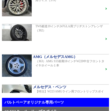
用サイズ（379）
AMG（メルセデスAMG）
AMG GT GTS純正ホイール ・各部ブラックペイント
G400d
ご成約済
2023年モデル 車検2028年04月 走行23,009km
TWS鍛造19インチ247GLA用ブリヂストンアレンザ
（392）
R231 SL400 ロルフハルトゲ20インチアルミホイール
F16
S450エクスクルーシブ AMGラインプラス
ご成約済
2018年モデル 車検 走行23,500km
AMG（メルセデスAMG）
（363）AMG S55前期18インチW220中古フロントタ
【中古タイヤ美品】ピレリPゼロネロ255/30/20 5分山1
イヤホイール１本
本売り（TY005）
ベンツ中古車在庫車情報
メルセデス・ベンツ
【特注】W223 AMGライン用フロントリップスポイ
メルセデス・ベンツ
ラー（新品）
TWS EX-fMⅡ Monoblock 20インチ メルセデスベンツ
専用 中古 W213 E53用（405）
バルトベーアオリジナル専用パーツ