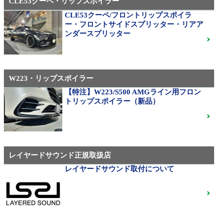
CLE53クーペ・リップスポイラー
CLE53クーペ/フロントリップスポイラ
AMG（メルセデスAMG）
ー・フロントサイドスプリッター・リアア
21インチ鍛造 TWS EXlete 210M ミシュランパイロッ
ンダースプリッター
トスポーツ4S
ご成約済
W223・リップスポイラー
310M Exe Monoblock Exlete鍛造23インチ W463A G63
用サイズ（379）
【特注】W223/S500 AMGライン用フロン
トリップスポイラー（新品）
ベンツ中古ホイル・タイヤ
レイヤードサウンド正規取扱店
レイヤードサウンド取付について