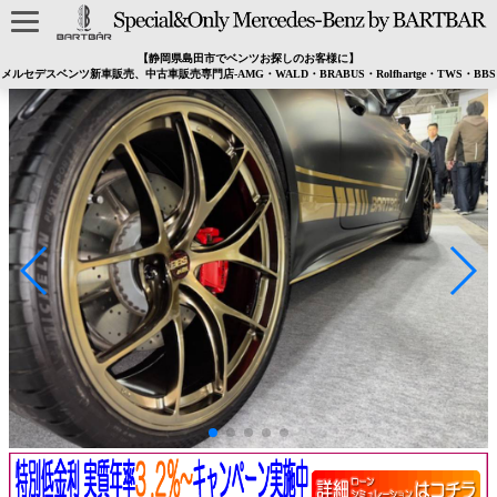
【静岡県島田市でベンツお探しのお客様に】
メルセデスベンツ新車販売、中古車販売専門店-AMG・WALD・BRABUS・Rolfhartge・TWS・BBS