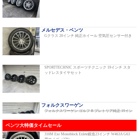
C220dアバンギャルドAMGライン
2019年モデル 車検2026年03月 走行29,500km
メルセデス・ベンツ
Gクラス 20インチ 純正ホイール 空気圧センサー付き
E200スポーツ レザーパッケージ
2019年モデル 車検2年間 走行15,970km
SPORTTECHNIC スポーツテクニック 19インチ スタ
ッドレスタイヤセット
ゴルフR 20イヤーズ 19インチアルミホイ
ール 333PSチューニングエンジン
ご成約済
2023年モデル 車検2026年08月 走行22,900km
フォルクスワーゲン
フォルクスワーゲン ゴルフ R プレトリア純正 19イン
チホイール
ご成約済
GT53 4MATIC+ ダイナミックプラスパッ
ベンツ大特価タイムセール
ケージ
ご成約済
2024年モデル 車検2027年01月 走行8,500km
310M Exe Monoblock Exlete鍛造23インチ W463A G63