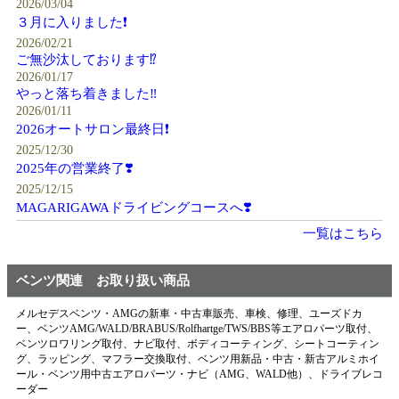
2026/03/04
３月に入りました❗️
2026/02/21
ご無沙汰しております⁉️
2026/01/17
やっと落ち着きました‼️
2026/01/11
2026オートサロン最終日❗️
2025/12/30
2025年の営業終了❣️
2025/12/15
MAGARIGAWAドライビングコースへ❣️
一覧はこちら
ベンツ関連 お取り扱い商品
メルセデスベンツ・AMGの新車・中古車販売、車検、修理、ユーズドカ
ー、ベンツAMG/WALD/BRABUS/Rolfhartge/TWS/BBS等エアロパーツ取付、
ベンツロワリング取付、ナビ取付、ボディコーティング、シートコーティン
グ、ラッピング、マフラー交換取付、ベンツ用新品・中古・新古アルミホイ
ール・ベンツ用中古エアロパーツ・ナビ（AMG、WALD他）、ドライブレコ
ーダー