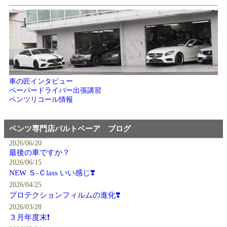
車の匠インタビュー
ペーパードライバー出張講習
ベンツリコール情報
ベンツ専門店バルトベーア ブログ
2026/06/20
最後の車ですか？
2026/06/15
NEW Ｓ-Ｃlass いい感じ❣️
2026/04/25
プロテクションフィルムの進化❣️
2026/03/28
３月年度末❗️