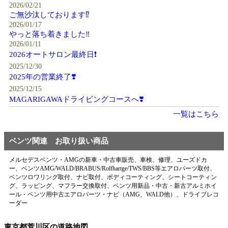
2026/02/21
ご無沙汰しております⁉️
2026/01/17
やっと落ち着きました‼️
2026/01/11
2026オートサロン最終日❗️
2025/12/30
2025年の営業終了❣️
2025/12/15
MAGARIGAWAドライビングコースへ❣️
一覧はこちら
ベンツ関連 お取り扱い商品
メルセデスベンツ・AMGの新車・中古車販売、車検、修理、ユーズドカ
ー、ベンツAMG/WALD/BRABUS/Rolfhartge/TWS/BBS等エアロパーツ取付、
ベンツロワリング取付、ナビ取付、ボディコーティング、シートコーティン
グ、ラッピング、マフラー交換取付、ベンツ用新品・中古・新古アルミホイ
ール・ベンツ用中古エアロパーツ・ナビ（AMG、WALD他）、ドライブレコ
ーダー
東京都荒川区の道路地図