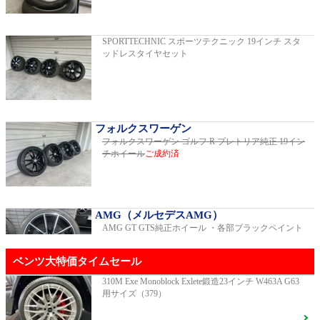
2019年モデル 車検2026年03月 走行29,500km
SPORTTECHNIC スポーツテクニック 19インチ スタ
ッドレスタイヤセット
E200スポーツ レザーパッケージ
2019年モデル 車検2年間 走行15,970km
フォルクスワーゲン
フォルクスワーゲン ゴルフ R プレトリア純正 19イン
チホイール
ご成約済
ゴルフR 20イヤーズ 19インチアルミホイ
ール 333PSチューニングエンジン
ご成約済
2023年モデル 車検2026年08月 走行22,900km
AMG（メルセデスAMG）
AMG GT GTS純正ホイール ・各部ブラックペイント
GT53 4MATIC+ ダイナミックプラスパッ
ベンツ大特価タイムセール
ケージ
ご成約済
2024年モデル 車検2027年01月 走行8,500km
310M Exe Monoblock Exlete鍛造23インチ W463A G63
用サイズ（379）
R231 SL400 ロルフハルトゲ20インチアルミホイール
F16