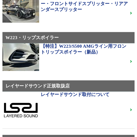
310M Exe Monoblock Exlete鍛造23インチ W463A G63
ー・フロントサイドスプリッター・リアア
用サイズ（379）
ンダースプリッター
W223・リップスポイラー
メルセデス・ベンツ
◆メルセデスマイバッハ純正20インチホイール
【特注】W223/S500 AMGライン用フロン
◆X222◆美品中古
ご成約済
トリップスポイラー（新品）
ベンツ中古ホイル・タイヤ
レイヤードサウンド正規取扱店
レイヤードサウンド取付について