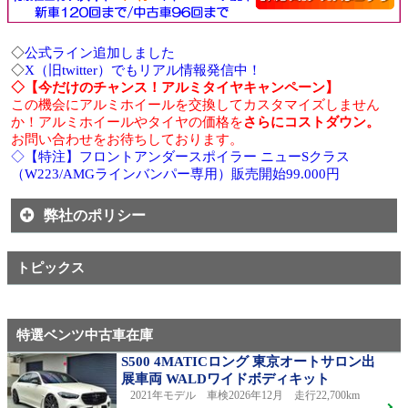
◇
公式ライン追加しました
◇
X（旧twitter）でもリアル情報発信中！
◇【今だけのチャンス！アルミタイヤキャンペーン】
この機会にアルミホイールを交換してカスタマイズしません
か！アルミホイールやタイヤの価格を
さらにコストダウン。
お問い合わせをお待ちしております。
◇【特注】フロントアンダースポイラー ニューSクラス
（W223/AMGラインバンパー専用）販売開始99.000円
弊社のポリシー
トピックス
特選ベンツ中古車在庫
S500 4MATICロング 東京オートサロン出
展車両 WALDワイドボディキット
2021年モデル 車検2026年12月 走行22,700km