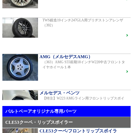
G400d
ご成約済
2023年モデル 車検2028年04月 走行23,009km
TWS鍛造19インチ247GLA用ブリヂストンアレンザ
（392）
【中古タイヤ美品】ピレリPゼロネロ255/30/20 5分山1
本売り（TY005）
S450エクスクルーシブ AMGラインプラス
ご成約済
2018年モデル 車検 走行23,500km
AMG（メルセデスAMG）
（363）AMG S55前期18インチW220中古フロントタ
メルセデス・ベンツ
イヤホイール１本
TWS EX-fMⅡ Monoblock 20インチ メルセデスベンツ
専用 中古 W213 E53用（405）
ベンツ中古車在庫車情報
メルセデス・ベンツ
【特注】W223 AMGライン用フロントリップスポイ
AMG（メルセデスAMG）
ラー（新品）
21インチ鍛造 TWS EXlete 210M ミシュランパイロッ
トスポーツ4S
ご成約済
バルトベーアオリジナル専用パーツ
CLE53クーペ・リップスポイラー
CLE53クーペ/フロントリップスポイラ