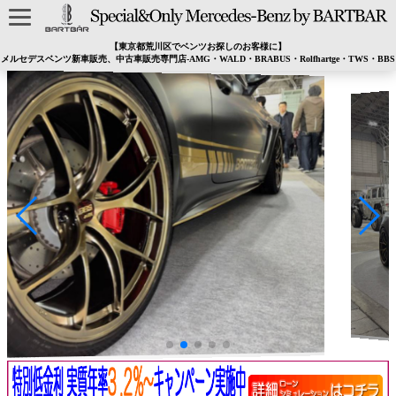
【東京都荒川区でベンツお探しのお客様に】
メルセデスベンツ新車販売、中古車販売専門店-AMG・WALD・BRABUS・Rolfhartge・TWS・BBS