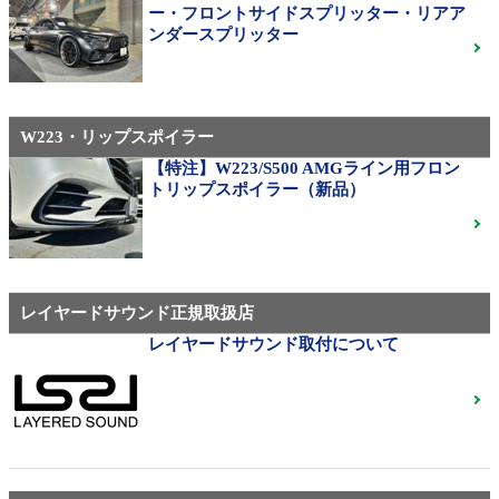
310M Exe Monoblock Exlete鍛造23インチ W463A G63
ー・フロントサイドスプリッター・リアア
用サイズ（379）
ンダースプリッター
W223・リップスポイラー
メルセデス・ベンツ
◆メルセデスマイバッハ純正20インチホイール
【特注】W223/S500 AMGライン用フロン
◆X222◆美品中古
ご成約済
トリップスポイラー（新品）
ベンツ中古ホイル・タイヤ
レイヤードサウンド正規取扱店
レイヤードサウンド取付について