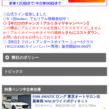
◇
公式ライン追加しました
◇
X（旧twitter）でもリアル情報発信中！
◇【今だけのチャンス！アルミタイヤキャンペーン】
この機会にアルミホイールを交換してカスタマイズしません
か！アルミホイールやタイヤの価格を
さらにコストダウン。
お問い合わせをお待ちしております。
◇【特注】フロントアンダースポイラー ニューSクラス
（W223/AMGラインバンパー専用）販売開始99.000円
弊社のポリシー
トピックス
特選ベンツ中古車在庫
S500 4MATICロング 東京オートサロン出
展車両 WALDワイドボディキット
2021年モデル 車検2026年12月 走行22,700km