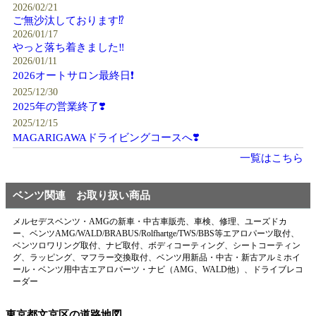
2026/02/21
ご無沙汰しております⁉️
2026/01/17
やっと落ち着きました‼️
2026/01/11
2026オートサロン最終日❗️
2025/12/30
2025年の営業終了❣️
2025/12/15
MAGARIGAWAドライビングコースへ❣️
一覧はこちら
ベンツ関連 お取り扱い商品
メルセデスベンツ・AMGの新車・中古車販売、車検、修理、ユーズドカ
ー、ベンツAMG/WALD/BRABUS/Rolfhartge/TWS/BBS等エアロパーツ取付、
ベンツロワリング取付、ナビ取付、ボディコーティング、シートコーティン
グ、ラッピング、マフラー交換取付、ベンツ用新品・中古・新古アルミホイ
ール・ベンツ用中古エアロパーツ・ナビ（AMG、WALD他）、ドライブレコ
ーダー
東京都文京区の道路地図