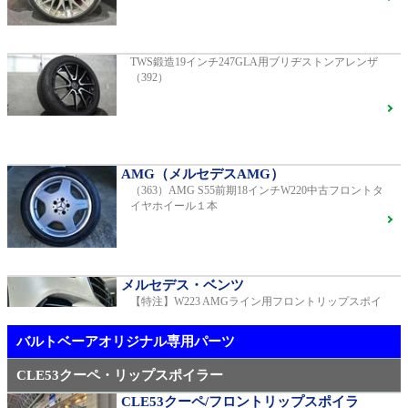
G400d
ご成約済
2023年モデル 車検2028年04月 走行23,009km
TWS鍛造19インチ247GLA用ブリヂストンアレンザ
（392）
【中古タイヤ美品】ピレリPゼロネロ255/30/20 5分山1
本売り（TY005）
S450エクスクルーシブ AMGラインプラス
ご成約済
2018年モデル 車検 走行23,500km
AMG（メルセデスAMG）
（363）AMG S55前期18インチW220中古フロントタ
メルセデス・ベンツ
イヤホイール１本
TWS EX-fMⅡ Monoblock 20インチ メルセデスベンツ
専用 中古 W213 E53用（405）
ベンツ中古車在庫車情報
メルセデス・ベンツ
【特注】W223 AMGライン用フロントリップスポイ
AMG（メルセデスAMG）
ラー（新品）
21インチ鍛造 TWS EXlete 210M ミシュランパイロッ
トスポーツ4S
ご成約済
バルトベーアオリジナル専用パーツ
CLE53クーペ・リップスポイラー
CLE53クーペ/フロントリップスポイラ