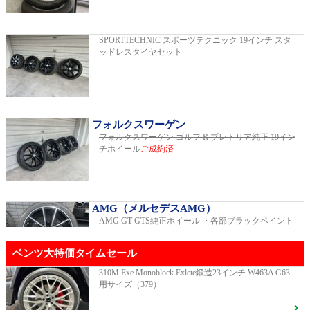
2019年モデル 車検2026年03月 走行29,500km
SPORTTECHNIC スポーツテクニック 19インチ スタ
ッドレスタイヤセット
E200スポーツ レザーパッケージ
2019年モデル 車検2年間 走行15,970km
フォルクスワーゲン
フォルクスワーゲン ゴルフ R プレトリア純正 19イン
チホイール
ご成約済
ゴルフR 20イヤーズ 19インチアルミホイ
ール 333PSチューニングエンジン
ご成約済
2023年モデル 車検2026年08月 走行22,900km
AMG（メルセデスAMG）
AMG GT GTS純正ホイール ・各部ブラックペイント
GT53 4MATIC+ ダイナミックプラスパッ
ベンツ大特価タイムセール
ケージ
ご成約済
2024年モデル 車検2027年01月 走行8,500km
310M Exe Monoblock Exlete鍛造23インチ W463A G63
用サイズ（379）
R231 SL400 ロルフハルトゲ20インチアルミホイール
F16