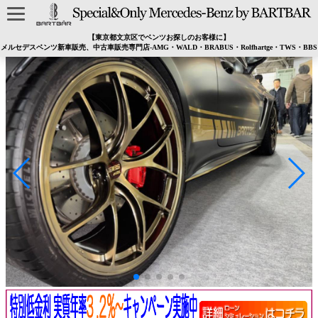
【東京都文京区でベンツお探しのお客様に】
メルセデスベンツ新車販売、中古車販売専門店-AMG・WALD・BRABUS・Rolfhartge・TWS・BBS