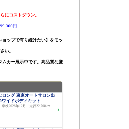
さらにコストダウン。
.000円
ショップで有り続けたい】をモッ
ださい。
タムカー展示中です。高品質な厳
ATICロング 東京オートサロン出
LDワイドボディキット
車検2026年12月 走行22,700km