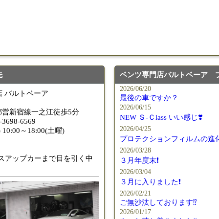
メルセデス
◆メルセデス
◆X222◆美
先
ベンツ専門店バルトベーア 
2026/06/20
 バルトベーア
ベンツ中古ホイル・タイヤ
最後の車ですか？
2026/06/15
都営新宿線一之江徒歩5分
NEW Ｓ-Ｃlass いい感じ❣️
-3698-6569
2026/04/25
10:00～18:00(土曜)
プロテクションフィルムの進化
2026/03/28
スアップカーまで目を引く中
３月年度末❗️
2026/03/04
３月に入りました❗️
2026/02/21
ご無沙汰しております⁉️
2026/01/17