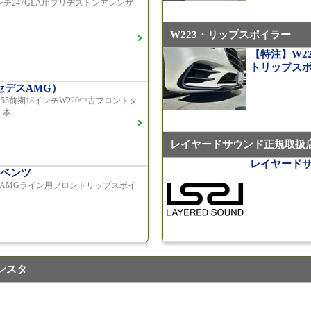
インチ247GLA用ブリヂストンアレンザ
【中古タイヤ美品
1本売り（TY0
W223・リップスポイラー
S450エク
【特注】W22
ご成約済
トリップス
2018年モデル
セデスAMG）
 S55前期18インチW220中古フロントタ
メルセデス
１本
TWS EX-fM
専用 中古 W21
レイヤードサウンド正規取扱
ベンツ中古車在庫車情報
レイヤード
ベンツ
3 AMGライン用フロントリップスポイ
AMG（メル
21インチ鍛造 T
トスポーツ4S
ンスタ
310M Exe Mo
用サイズ（37