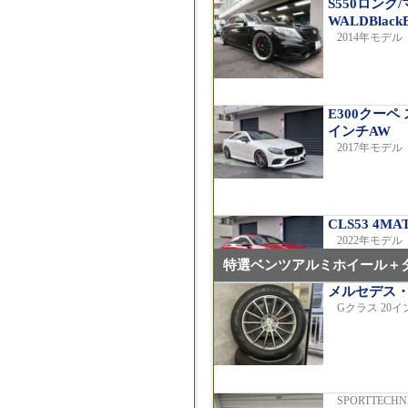
S550ロン
WALDBlack
2014年モデル 
E300クーペ
インチAW
2017年モデル 
CLS53 4
2022年モデル
特選ベンツアルミホイール＋
メルセデス
Gクラス 20
C220dア
2019年モデル 
SPORTTEC