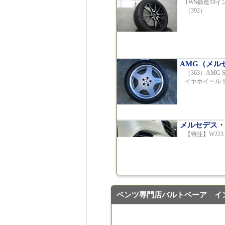
TWS鍛造19
（392）
AMG（メル
（363）AMG
イヤホイール
メルセデス・
【特注】W22
ラー（新品）
ベンツ専門店バルトベーア イ