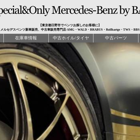
【東京都日野市でベンツお探しのお客様に】
メルセデスベンツ新車販売、中古車販売専門店-AMG・WALD・BRABUS・Rolfhartge・TWS・BBS
在庫車情報
中古ホイル/タイヤ
中古パーツ