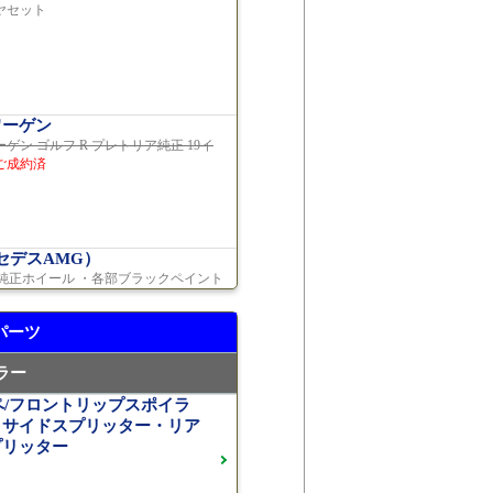
ヤセット
ーツ レザーパッケージ
 車検2年間 走行15,970km
ワーゲン
ゲン ゴルフ R プレトリア純正 19イ
ご成約済
イヤーズ 19インチアルミホイ
Sチューニングエンジン
ご成約
車検2026年08月 走行22,900km
セデスAMG）
GTS純正ホイール ・各部ブラックペイント
ATIC+ ダイナミックプラスパッ
約済
パーツ
車検2027年01月 走行8,500km
ラー
00 ロルフハルトゲ20インチアルミホイール
ーペ/フロントリップスポイラ
トサイドスプリッター・リア
約済
プリッター
車検2028年04月 走行23,009km