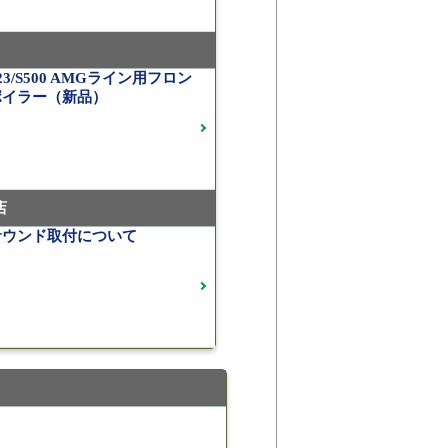
】ピレリPゼロネロ255/30/20 5分山
05）
スクルーシブ AMGラインプラス
3/S500 AMGライン用フロン
ポイラー（新品）
 車検 走行23,500km
・ベンツ
Ⅱ Monoblock 20インチ メルセデスベンツ
3 E53用（405）
店
サウンド取付について
セデスAMG）
WS EXlete 210M ミシュランパイロッ
ご成約済
noblock Exlete鍛造23インチ W463A G63
9）