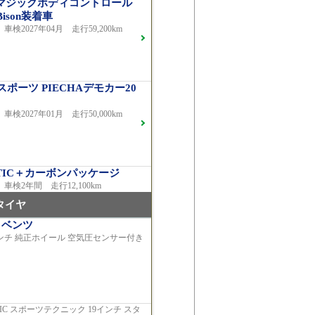
グ/マジックボディコントロール
Bison装着車
車検2027年04月 走行59,200km
 スポーツ PIECHAデモカー20
車検2027年01月 走行50,000km
MATIC＋カーボンパッケージ
 車検2年間 走行12,100km
タイヤ
・ベンツ
インチ 純正ホイール 空気圧センサー付き
バンギャルドAMGライン
車検2026年03月 走行29,500km
HNIC スポーツテクニック 19インチ スタ