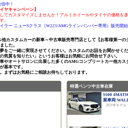
報発信中！
イヤキャンペーン】
してカスタマイズしませんか！アルミホイールやタイヤの価格を
す。
ー ニューSクラス（W223/AMGラインバンパー専用）販売開始99
G他カスタムカーの新車～中古車販売専門店として【お客様第一の
きました。
夢をご一緒に実現させてください。カスタムのお話をお聞かせく
の気質を知りたい」というお客様はお気軽にお問合せ下さい。
車やオートサロンに出展した多くのAMGコンプリートカー他カス
が基本です。
。まずはお気軽にご相談お待ちしております。
特選ベンツ中古車在庫
S500 4M
展車両 WA
2021年モデル 