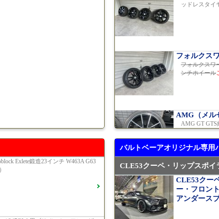
ッドレスタイ
E200スポ
2019年モデル
フォルクス
フォルクスワー
ンチホイール
ゴルフR 20
ール 333P
済
2023年モデル 
AMG（メル
AMG GT 
GT53 4M
ケージ
ご成
バルトベーアオリジナル専用
2024年モデル 
oblock Exlete鍛造23インチ W463A G63
CLE53クーペ・リップスポイ
）
R231 SL4
CLE53ク
F16
ー・フロン
G400d
ご成
アンダース
2023年モデル 