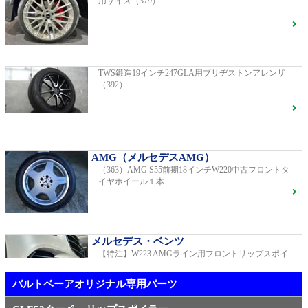
用サイズ（379）
AMG（メルセデスAMG）
AMG GT GTS純正ホイール ・各部ブラックペイント
G400d
ご成約済
2023年モデル 車検2028年04月 走行23,009km
TWS鍛造19インチ247GLA用ブリヂストンアレンザ
（392）
R231 SL400 ロルフハルトゲ20インチアルミホイール
F16
S450エクスクルーシブ AMGラインプラス
ご成約済
2018年モデル 車検 走行23,500km
AMG（メルセデスAMG）
（363）AMG S55前期18インチW220中古フロントタ
【中古タイヤ美品】ピレリPゼロネロ255/30/20 5分山1
イヤホイール１本
本売り（TY005）
ベンツ中古車在庫車情報
メルセデス・ベンツ
【特注】W223 AMGライン用フロントリップスポイ
メルセデス・ベンツ
ラー（新品）
TWS EX-fMⅡ Monoblock 20インチ メルセデスベンツ
専用 中古 W213 E53用（405）
バルトベーアオリジナル専用パーツ