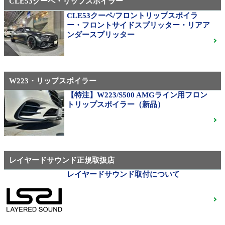
CLE53クーペ・リップスポイラー
CLE53クーペ/フロントリップスポイラ
AMG（メルセデスAMG）
ー・フロントサイドスプリッター・リアア
21インチ鍛造 TWS EXlete 210M ミシュランパイロッ
ンダースプリッター
トスポーツ4S
ご成約済
W223・リップスポイラー
310M Exe Monoblock Exlete鍛造23インチ W463A G63
用サイズ（379）
【特注】W223/S500 AMGライン用フロン
トリップスポイラー（新品）
ベンツ中古ホイル・タイヤ
レイヤードサウンド正規取扱店
レイヤードサウンド取付について