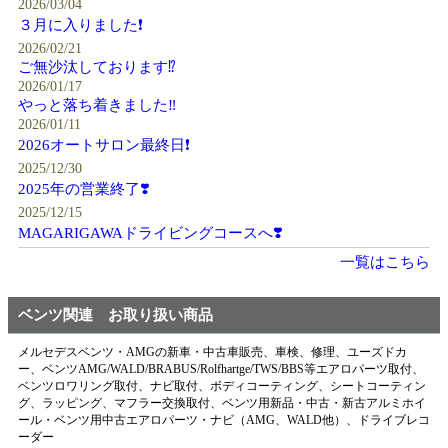
2026/03/04
３月に入りました❗️
2026/02/21
ご無沙汰しております⁉️
2026/01/17
やっと落ち着きました‼️
2026/01/11
2026オートサロン最終日❗️
2025/12/30
2025年の営業終了❣️
2025/12/15
MAGARIGAWAドライビングコースへ❣️
一覧はこちら
ベンツ関連 お取り扱い商品
メルセデスベンツ・AMGの新車・中古車販売、車検、修理、ユーズドカ
ー、ベンツAMG/WALD/BRABUS/Rolfhartge/TWS/BBS等エアロパーツ取付、
ベンツロワリング取付、ナビ取付、ボディコーティング、シートコーティン
グ、ラッピング、マフラー交換取付、ベンツ用新品・中古・新古アルミホイ
ール・ベンツ用中古エアロパーツ・ナビ（AMG、WALD他）、ドライブレコ
ーダー