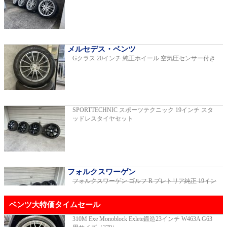
C220dアバンギャルドAMGライン
2019年モデル 車検2026年03月 走行29,500km
メルセデス・ベンツ
Gクラス 20インチ 純正ホイール 空気圧センサー付き
E200スポーツ レザーパッケージ
2019年モデル 車検2年間 走行15,970km
SPORTTECHNIC スポーツテクニック 19インチ スタ
ッドレスタイヤセット
ゴルフR 20イヤーズ 19インチアルミホイ
ール 333PSチューニングエンジン
ご成約済
2023年モデル 車検2026年08月 走行22,900km
フォルクスワーゲン
フォルクスワーゲン ゴルフ R プレトリア純正 19イン
チホイール
ご成約済
GT53 4MATIC+ ダイナミックプラスパッ
ベンツ大特価タイムセール
ケージ
ご成約済
2024年モデル 車検2027年01月 走行8,500km
310M Exe Monoblock Exlete鍛造23インチ W463A G63