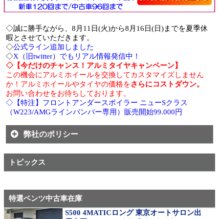
◇誠に勝手ながら、8月11日(火)から8月16日(日)までを夏季休
暇とさせていただきます。
◇
公式ライン追加しました
◇
X（旧twitter）でもリアル情報発信中！
◇【今だけのチャンス！アルミタイヤキャンペーン】
この機会にアルミホイールを交換してカスタマイズしません
か！アルミホイールやタイヤの価格を
さらにコストダウン。
お問い合わせをお待ちしております。
◇【特注】フロントアンダースポイラー ニューSクラス
（W223/AMGラインバンパー専用）販売開始99.000円
弊社のポリシー
トピックス
特選ベンツ中古車在庫
S500 4MATICロング 東京オートサロン出