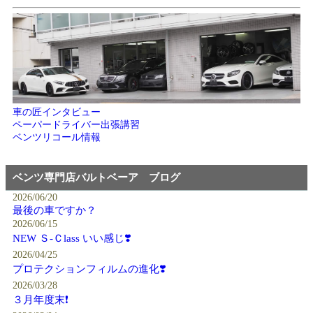
車の匠インタビュー
ペーパードライバー出張講習
ベンツリコール情報
ベンツ専門店バルトベーア ブログ
2026/06/20
最後の車ですか？
2026/06/15
NEW Ｓ-Ｃlass いい感じ❣️
2026/04/25
プロテクションフィルムの進化❣️
2026/03/28
３月年度末❗️