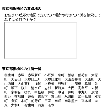
東京都板橋区の道路地図
お住まい近郊の地図で走りたい場所や行きたい所を検索して
みては如何ですか？
東京都板橋区の住所一覧
相生町 赤塚 赤塚新町 小豆沢 泉町 板橋 稲荷台 大原
町 大谷口 大谷口上町 大谷口北町 大山金井町 大山町 大
山西町 大山東町 加賀 上板橋 熊野町 小茂根 幸町 栄
町 坂下 桜川 清水町 志村 新河岸 大門 高島平 東新
町 常盤台 徳丸 中板橋 仲宿 中台 仲町 中丸町 成増
西台 蓮沼町 蓮根 東坂下 東山町 氷川町 富士見町 双葉
町 舟渡 本町 前野町 三園 南町 南常盤台 宮本町 向
原 大和町 弥生町 四葉 若木