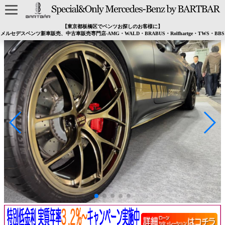
【東京都板橋区でベンツお探しのお客様に】
メルセデスベンツ新車販売、中古車販売専門店-AMG・WALD・BRABUS・Rolfhartge・TWS・BBS