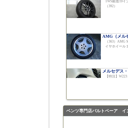
TWS鍛造19
（392）
AMG（メル
（363）AMG
イヤホイール
メルセデス・
【特注】W22
ラー（新品）
ベンツ専門店バルトベーア イ