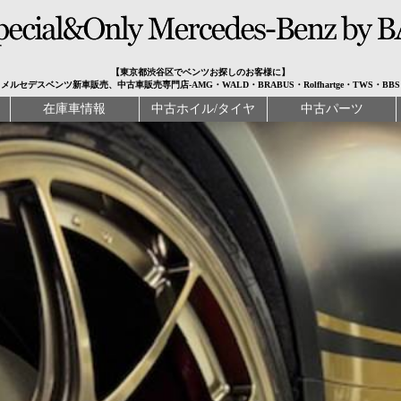
【東京都渋谷区でベンツお探しのお客様に】
メルセデスベンツ新車販売、中古車販売専門店-AMG・WALD・BRABUS・Rolfhartge・TWS・BBS
在庫車情報
中古ホイル/タイヤ
中古パーツ