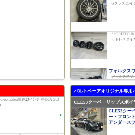
Gクラス 20
E200スポ
2019年モデル
SPORTTEC
ッドレスタイ
ゴルフR 20
ール 333P
済
2023年モデル 
フォルクス
フォルクスワー
ンチホイール
GT53 4M
ケージ
ご成
バルトベーアオリジナル専用
2024年モデル 
oblock Exlete鍛造23インチ W463A G63
CLE53クーペ・リップスポイ
）
AMG（メル
CLE53ク
AMG GT 
ー・フロン
G400d
ご成
アンダース
2023年モデル 