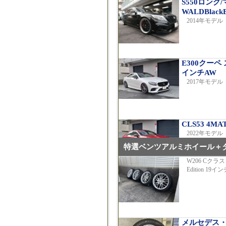
S550ロン
WALDBlack
2014年モデル 
E300クーペ
インチAW
2017年モデル 
CLS53 4
2022年モデル
特選ベンツアルミホイール＋
W206 Cクラス 
Edition 19イ
C220dア
2019年モデル 
メルセデス