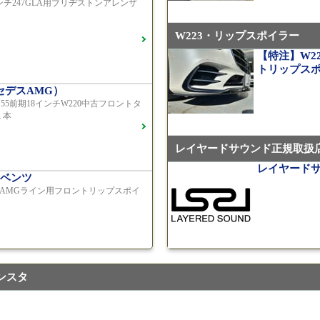
インチ247GLA用ブリヂストンアレンザ
R231 SL4
F16
W223・リップスポイラー
S450エク
【特注】W22
ご成約済
トリップス
2018年モデル
セデスAMG）
 S55前期18インチW220中古フロントタ
【中古タイヤ美品
１本
1本売り（TY0
レイヤードサウンド正規取扱
ベンツ中古車在庫車情報
レイヤード
ベンツ
3 AMGライン用フロントリップスポイ
メルセデス
TWS EX-fM
専用 中古 W21
ンスタ
AMG（メル
21インチ鍛造 T
トスポーツ4S