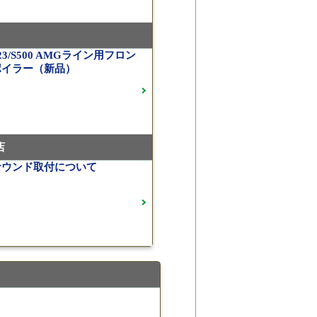
00 ロルフハルトゲ20インチアルミホイール
スクルーシブ AMGラインプラス
3/S500 AMGライン用フロン
ポイラー（新品）
 車検 走行23,500km
】ピレリPゼロネロ255/30/20 5分山
05）
店
サウンド取付について
・ベンツ
Ⅱ Monoblock 20インチ メルセデスベンツ
3 E53用（405）
セデスAMG）
WS EXlete 210M ミシュランパイロッ
ご成約済