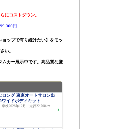
さらにコストダウン。
.000円
ショップで有り続けたい】をモッ
ださい。
タムカー展示中です。高品質な厳
ATICロング 東京オートサロン出
LDワイドボディキット
車検2026年12月 走行22,700km