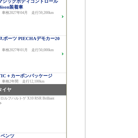
グ/マジックボディコントロール
Bison装着車
車検2027年04月 走行59,200km
 スポーツ PIECHAデモカー20
車検2027年01月 走行50,000km
MATIC＋カーボンパッケージ
 車検2年間 走行12,100km
タイヤ
ロルフハルトゲ X10 RSR Brilliant
ンチ
バンギャルドAMGライン
車検2026年03月 走行29,500km
・ベンツ