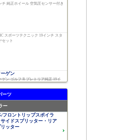
インチ 純正ホイール 空気圧センサー付き
ーツ レザーパッケージ
 車検2年間 走行15,970km
HNIC スポーツテクニック 19インチ スタ
ヤセット
イヤーズ 19インチアルミホイ
Sチューニングエンジン
ご成約
車検2026年08月 走行22,900km
ワーゲン
ゲン ゴルフ R プレトリア純正 19イ
ご成約済
ATIC+ ダイナミックプラスパッ
約済
パーツ
車検2027年01月 走行8,500km
ラー
セデスAMG）
ーペ/フロントリップスポイラ
GTS純正ホイール ・各部ブラックペイント
トサイドスプリッター・リア
約済
プリッター
車検2028年04月 走行23,009km