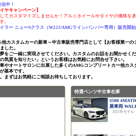
報発信中！
イヤキャンペーン】
してカスタマイズしませんか！アルミホイールやタイヤの価格を
す。
ー ニューSクラス（W223/AMGラインバンパー専用）販売開始99
G他カスタムカーの新車～中古車販売専門店として【お客様第一の
きました。
夢をご一緒に実現させてください。カスタムのお話をお聞かせく
の気質を知りたい」というお客様はお気軽にお問合せ下さい。
車やオートサロンに出展した多くのAMGコンプリートカー他カス
が基本です。
。まずはお気軽にご相談お待ちしております。
特選ベンツ中古車在庫
S500 4M
展車両 WA
2021年モデル 