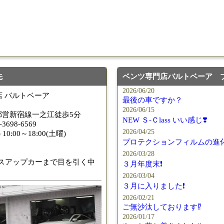
310M Exe Mo
用サイズ（37
先
ベンツ専門店バルトベーア 
2026/06/20
 バルトベーア
ベンツ中古ホイル・タイヤ
最後の車ですか？
2026/06/15
都営新宿線一之江徒歩5分
NEW Ｓ-Ｃlass いい感じ❣️
-3698-6569
2026/04/25
10:00～18:00(土曜)
プロテクションフィルムの進化
2026/03/28
スアップカーまで目を引く中
３月年度末❗️
2026/03/04
３月に入りました❗️
2026/02/21
ご無沙汰しております⁉️
2026/01/17