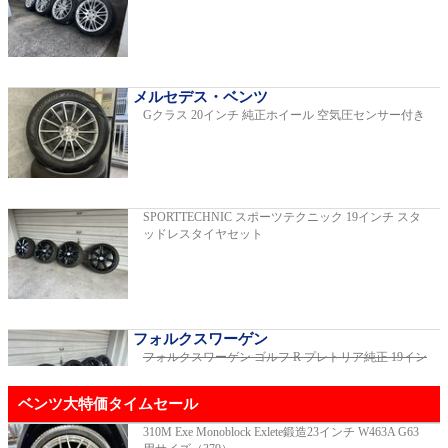
C220dアバンギャルドAMGライン
2019年モデル 車検2026年03月 走行29,500km
メルセデス・ベンツ
Gクラス 20インチ 純正ホイール 空気圧センサー付き
E200スポーツ レザーパッケージ
2019年モデル 車検2年間 走行15,970km
SPORTTECHNIC スポーツテクニック 19インチ スタ
ッドレスタイヤセット
ゴルフR 20イヤーズ 19インチアルミホイ
ール 333PSチューニングエンジン
ご成約済
2023年モデル 車検2026年08月 走行22,900km
フォルクスワーゲン
フォルクスワーゲン ゴルフ R プレトリア純正 19イン
チホイール
ご成約済
GT53 4MATIC+ ダイナミックプラスパッ
ベンツ大特価タイムセール
ケージ
ご成約済
2024年モデル 車検2027年01月 走行8,500km
310M Exe Monoblock Exlete鍛造23インチ W463A G63