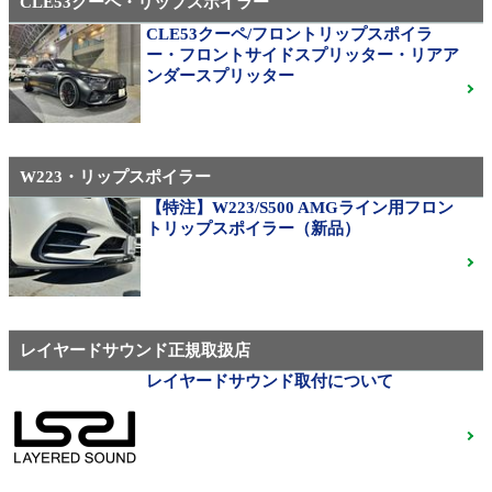
CLE53クーペ・リップスポイラー
CLE53クーペ/フロントリップスポイラ
AMG（メルセデスAMG）
ー・フロントサイドスプリッター・リアア
21インチ鍛造 TWS EXlete 210M ミシュランパイロッ
ンダースプリッター
トスポーツ4S
ご成約済
W223・リップスポイラー
310M Exe Monoblock Exlete鍛造23インチ W463A G63
用サイズ（379）
【特注】W223/S500 AMGライン用フロン
トリップスポイラー（新品）
ベンツ中古ホイル・タイヤ
レイヤードサウンド正規取扱店
レイヤードサウンド取付について