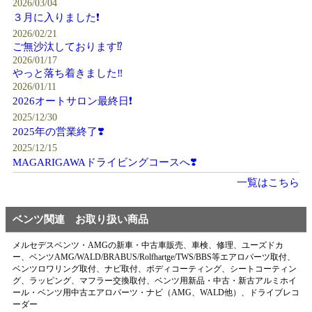
2026/03/04
３月に入りました❗️
2026/02/21
ご無沙汰しております⁉️
2026/01/17
やっと落ち着きました‼️
2026/01/11
2026オートサロン最終日❗️
2025/12/30
2025年の営業終了❣️
2025/12/15
MAGARIGAWAドライビングコースへ❣️
一覧はこちら
ベンツ関連 お取り扱い商品
メルセデスベンツ・AMGの新車・中古車販売、車検、修理、ユーズドカ
ー、ベンツAMG/WALD/BRABUS/Rolfhartge/TWS/BBS等エアロパーツ取付、
ベンツロワリング取付、ナビ取付、ボディコーティング、シートコーティン
グ、ラッピング、マフラー交換取付、ベンツ用新品・中古・新古アルミホイ
ール・ベンツ用中古エアロパーツ・ナビ（AMG、WALD他）、ドライブレコ
ーダー