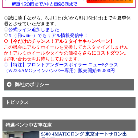
◇誠に勝手ながら、8月11日(火)から8月16日(日)までを夏季休
暇とさせていただきます。
◇
公式ライン追加しました
◇
X（旧twitter）でもリアル情報発信中！
◇【今だけのチャンス！アルミタイヤキャンペーン】
この機会にアルミホイールを交換してカスタマイズしません
か！アルミホイールやタイヤの価格を
さらにコストダウン。
お問い合わせをお待ちしております。
◇【特注】フロントアンダースポイラー ニューSクラス
（W223/AMGラインバンパー専用）販売開始99.000円
弊社のポリシー
トピックス
特選ベンツ中古車在庫
S500 4MATICロング 東京オートサロン出