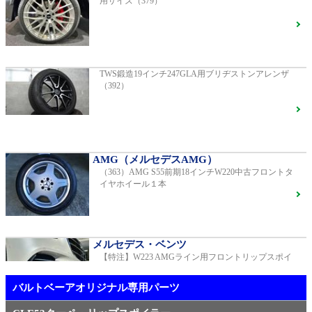
用サイズ（379）
AMG（メルセデスAMG）
AMG GT GTS純正ホイール ・各部ブラックペイント
G400d
ご成約済
2023年モデル 車検2028年04月 走行23,009km
TWS鍛造19インチ247GLA用ブリヂストンアレンザ
（392）
R231 SL400 ロルフハルトゲ20インチアルミホイール
F16
S450エクスクルーシブ AMGラインプラス
ご成約済
2018年モデル 車検 走行23,500km
AMG（メルセデスAMG）
（363）AMG S55前期18インチW220中古フロントタ
【中古タイヤ美品】ピレリPゼロネロ255/30/20 5分山1
イヤホイール１本
本売り（TY005）
ベンツ中古車在庫車情報
メルセデス・ベンツ
【特注】W223 AMGライン用フロントリップスポイ
メルセデス・ベンツ
ラー（新品）
TWS EX-fMⅡ Monoblock 20インチ メルセデスベンツ
専用 中古 W213 E53用（405）
バルトベーアオリジナル専用パーツ