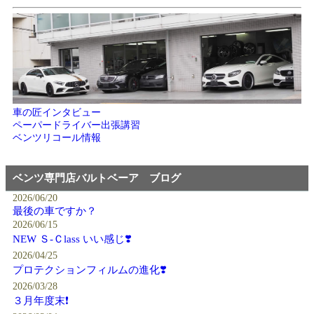
車の匠インタビュー
ペーパードライバー出張講習
ベンツリコール情報
ベンツ専門店バルトベーア ブログ
2026/06/20
最後の車ですか？
2026/06/15
NEW Ｓ-Ｃlass いい感じ❣️
2026/04/25
プロテクションフィルムの進化❣️
2026/03/28
３月年度末❗️