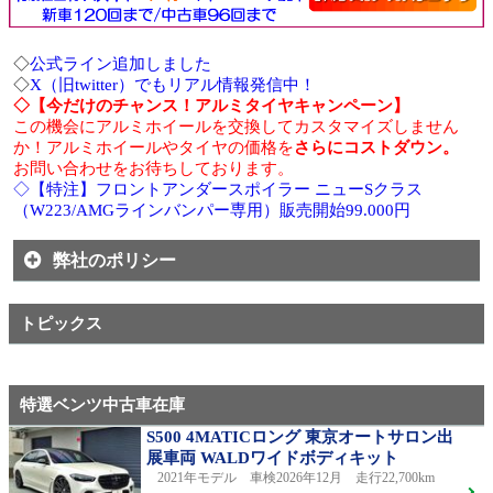
◇
公式ライン追加しました
◇
X（旧twitter）でもリアル情報発信中！
◇【今だけのチャンス！アルミタイヤキャンペーン】
この機会にアルミホイールを交換してカスタマイズしません
か！アルミホイールやタイヤの価格を
さらにコストダウン。
お問い合わせをお待ちしております。
◇【特注】フロントアンダースポイラー ニューSクラス
（W223/AMGラインバンパー専用）販売開始99.000円
弊社のポリシー
トピックス
特選ベンツ中古車在庫
S500 4MATICロング 東京オートサロン出
展車両 WALDワイドボディキット
2021年モデル 車検2026年12月 走行22,700km