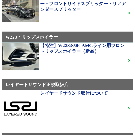
310M Exe Monoblock Exlete鍛造23インチ W463A G63
ー・フロントサイドスプリッター・リアア
用サイズ（379）
ンダースプリッター
W223・リップスポイラー
メルセデス・ベンツ
◆メルセデスマイバッハ純正20インチホイール
【特注】W223/S500 AMGライン用フロン
◆X222◆美品中古
ご成約済
トリップスポイラー（新品）
ベンツ中古ホイル・タイヤ
レイヤードサウンド正規取扱店
レイヤードサウンド取付について