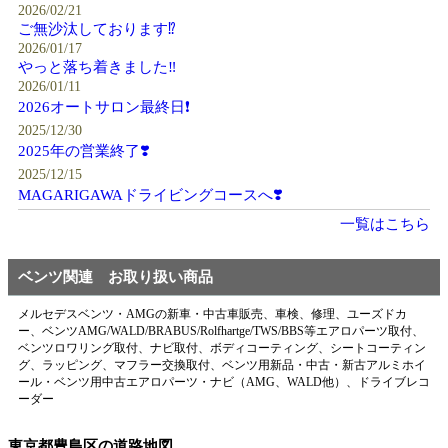
2026/02/21
ご無沙汰しております⁉️
2026/01/17
やっと落ち着きました‼️
2026/01/11
2026オートサロン最終日❗️
2025/12/30
2025年の営業終了❣️
2025/12/15
MAGARIGAWAドライビングコースへ❣️
一覧はこちら
ベンツ関連 お取り扱い商品
メルセデスベンツ・AMGの新車・中古車販売、車検、修理、ユーズドカ
ー、ベンツAMG/WALD/BRABUS/Rolfhartge/TWS/BBS等エアロパーツ取付、
ベンツロワリング取付、ナビ取付、ボディコーティング、シートコーティン
グ、ラッピング、マフラー交換取付、ベンツ用新品・中古・新古アルミホイ
ール・ベンツ用中古エアロパーツ・ナビ（AMG、WALD他）、ドライブレコ
ーダー
東京都豊島区の道路地図