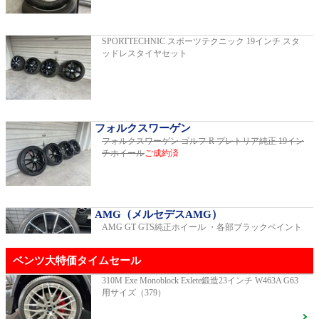
2019年モデル 車検2026年03月 走行29,500km
SPORTTECHNIC スポーツテクニック 19インチ スタ
ッドレスタイヤセット
E200スポーツ レザーパッケージ
2019年モデル 車検2年間 走行15,970km
フォルクスワーゲン
フォルクスワーゲン ゴルフ R プレトリア純正 19イン
チホイール
ご成約済
ゴルフR 20イヤーズ 19インチアルミホイ
ール 333PSチューニングエンジン
ご成約済
2023年モデル 車検2026年08月 走行22,900km
AMG（メルセデスAMG）
AMG GT GTS純正ホイール ・各部ブラックペイント
GT53 4MATIC+ ダイナミックプラスパッ
ベンツ大特価タイムセール
ケージ
ご成約済
2024年モデル 車検2027年01月 走行8,500km
310M Exe Monoblock Exlete鍛造23インチ W463A G63
用サイズ（379）
R231 SL400 ロルフハルトゲ20インチアルミホイール
F16