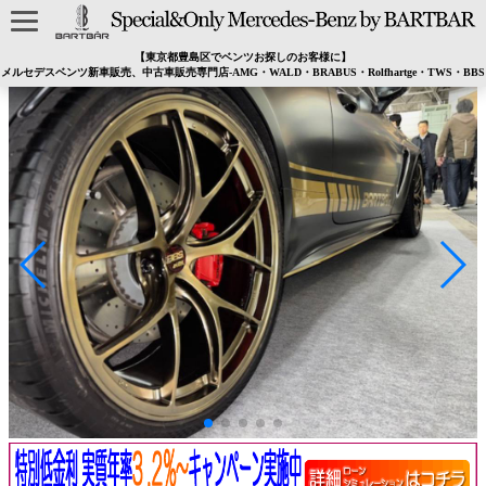
【東京都豊島区でベンツお探しのお客様に】
メルセデスベンツ新車販売、中古車販売専門店-AMG・WALD・BRABUS・Rolfhartge・TWS・BBS