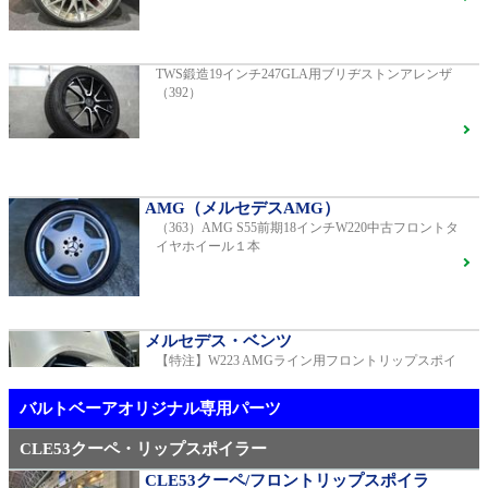
G400d
ご成約済
2023年モデル 車検2028年04月 走行23,009km
TWS鍛造19インチ247GLA用ブリヂストンアレンザ
（392）
【中古タイヤ美品】ピレリPゼロネロ255/30/20 5分山1
本売り（TY005）
S450エクスクルーシブ AMGラインプラス
ご成約済
2018年モデル 車検 走行23,500km
AMG（メルセデスAMG）
（363）AMG S55前期18インチW220中古フロントタ
メルセデス・ベンツ
イヤホイール１本
TWS EX-fMⅡ Monoblock 20インチ メルセデスベンツ
専用 中古 W213 E53用（405）
ベンツ中古車在庫車情報
メルセデス・ベンツ
【特注】W223 AMGライン用フロントリップスポイ
AMG（メルセデスAMG）
ラー（新品）
21インチ鍛造 TWS EXlete 210M ミシュランパイロッ
トスポーツ4S
ご成約済
バルトベーアオリジナル専用パーツ
CLE53クーペ・リップスポイラー
CLE53クーペ/フロントリップスポイラ