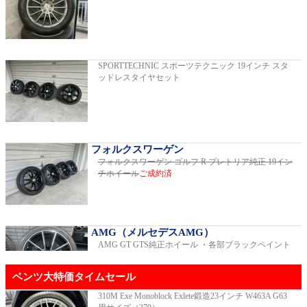
C220dアバンギャルドAMGライン
2019年モデル 車検2026年03月 走行29,500km
SPORTTECHNIC スポーツテクニック 19インチ スタ
ッドレスタイヤセット
E200スポーツ レザーパッケージ
2019年モデル 車検2年間 走行15,970km
フォルクスワーゲン
フォルクスワーゲン ゴルフ R プレトリア純正 19イン
チホイール
ご成約済
ゴルフR 20イヤーズ 19インチアルミホイ
ール 333PSチューニングエンジン
ご成約済
2023年モデル 車検2026年08月 走行22,900km
AMG（メルセデスAMG）
AMG GT GTS純正ホイール ・各部ブラックペイント
GT53 4MATIC+ ダイナミックプラスパッ
ベンツ大特価タイムセール
ケージ
ご成約済
2024年モデル 車検2027年01月 走行8,500km
310M Exe Monoblock Exlete鍛造23インチ W463A G63