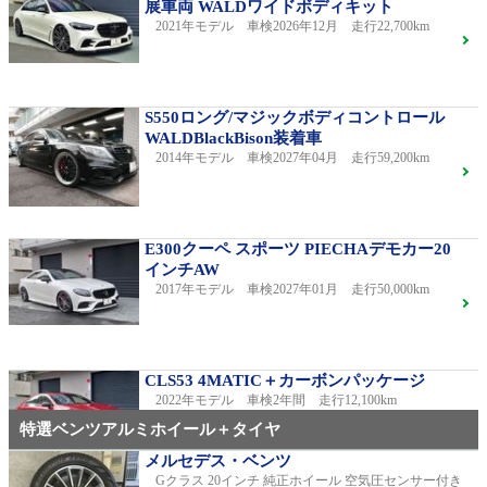
展車両 WALDワイドボディキット
2021年モデル 車検2026年12月 走行22,700km
S550ロング/マジックボディコントロール
WALDBlackBison装着車
2014年モデル 車検2027年04月 走行59,200km
E300クーペ スポーツ PIECHAデモカー20
インチAW
2017年モデル 車検2027年01月 走行50,000km
CLS53 4MATIC＋カーボンパッケージ
2022年モデル 車検2年間 走行12,100km
特選ベンツアルミホイール＋タイヤ
メルセデス・ベンツ
Gクラス 20インチ 純正ホイール 空気圧センサー付き