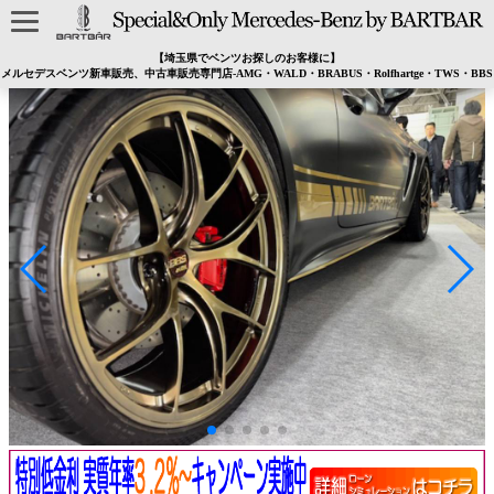
【埼玉県でベンツお探しのお客様に】
メルセデスベンツ新車販売、中古車販売専門店-AMG・WALD・BRABUS・Rolfhartge・TWS・BBS