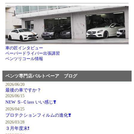
車の匠インタビュー
ペーパードライバー出張講習
ベンツリコール情報
ベンツ専門店バルトベーア ブログ
2026/06/20
最後の車ですか？
2026/06/15
NEW Ｓ-Ｃlass いい感じ❣️
2026/04/25
プロテクションフィルムの進化❣️
2026/03/28
３月年度末❗️