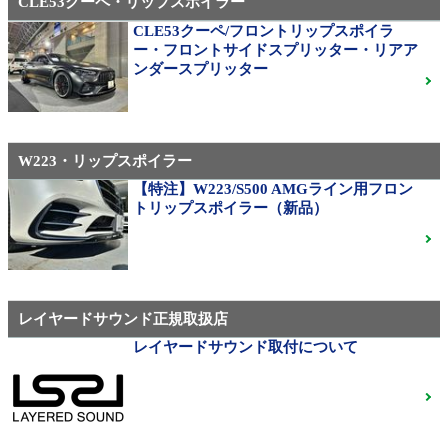
CLE53クーペ・リップスポイラー
CLE53クーペ/フロントリップスポイラ
310M Exe Monoblock Exlete鍛造23インチ W463A G63
ー・フロントサイドスプリッター・リアア
用サイズ（379）
ンダースプリッター
W223・リップスポイラー
メルセデス・ベンツ
◆メルセデスマイバッハ純正20インチホイール
【特注】W223/S500 AMGライン用フロン
◆X222◆美品中古
ご成約済
トリップスポイラー（新品）
ベンツ中古ホイル・タイヤ
レイヤードサウンド正規取扱店
レイヤードサウンド取付について