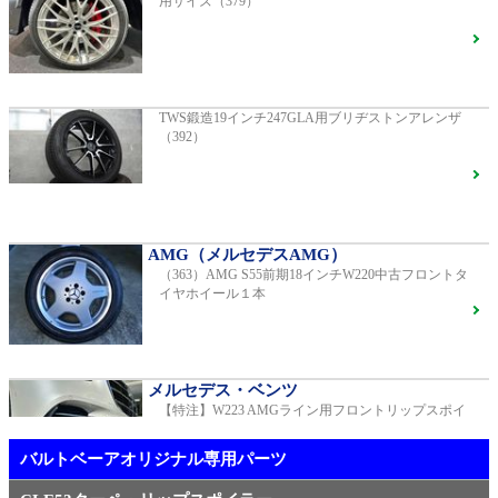
用サイズ（379）
R231 SL400 ロルフハルトゲ20インチアルミホイール
F16
G400d
ご成約済
2023年モデル 車検2028年04月 走行23,009km
TWS鍛造19インチ247GLA用ブリヂストンアレンザ
（392）
【中古タイヤ美品】ピレリPゼロネロ255/30/20 5分山1
本売り（TY005）
S450エクスクルーシブ AMGラインプラス
ご成約済
2018年モデル 車検 走行23,500km
AMG（メルセデスAMG）
（363）AMG S55前期18インチW220中古フロントタ
メルセデス・ベンツ
イヤホイール１本
TWS EX-fMⅡ Monoblock 20インチ メルセデスベンツ
専用 中古 W213 E53用（405）
ベンツ中古車在庫車情報
メルセデス・ベンツ
【特注】W223 AMGライン用フロントリップスポイ
AMG（メルセデスAMG）
ラー（新品）
21インチ鍛造 TWS EXlete 210M ミシュランパイロッ
トスポーツ4S
ご成約済
バルトベーアオリジナル専用パーツ