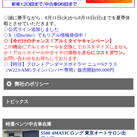
◇誠に勝手ながら、8月11日(火)から8月16日(日)までを夏季休
暇とさせていただきます。
◇
公式ライン追加しました
◇
X（旧twitter）でもリアル情報発信中！
◇【今だけのチャンス！アルミタイヤキャンペーン】
この機会にアルミホイールを交換してカスタマイズしません
か！アルミホイールやタイヤの価格を
さらにコストダウン。
お問い合わせをお待ちしております。
◇【特注】フロントアンダースポイラー ニューSクラス
（W223/AMGラインバンパー専用）販売開始99.000円
弊社のポリシー
トピックス
特選ベンツ中古車在庫
S500 4MATICロング 東京オートサロン出