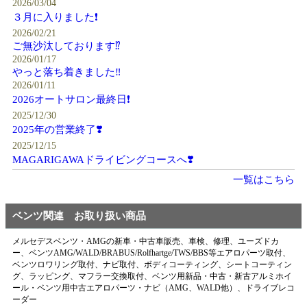
2026/03/04
３月に入りました❗️
2026/02/21
ご無沙汰しております⁉️
2026/01/17
やっと落ち着きました‼️
2026/01/11
2026オートサロン最終日❗️
2025/12/30
2025年の営業終了❣️
2025/12/15
MAGARIGAWAドライビングコースへ❣️
一覧はこちら
ベンツ関連 お取り扱い商品
メルセデスベンツ・AMGの新車・中古車販売、車検、修理、ユーズドカ
ー、ベンツAMG/WALD/BRABUS/Rolfhartge/TWS/BBS等エアロパーツ取付、
ベンツロワリング取付、ナビ取付、ボディコーティング、シートコーティン
グ、ラッピング、マフラー交換取付、ベンツ用新品・中古・新古アルミホイ
ール・ベンツ用中古エアロパーツ・ナビ（AMG、WALD他）、ドライブレコ
ーダー